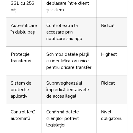
SSL cu 256
deplasare între client
biți
și sistem
Autentificare
Control extra la
Ridicat
în dublu pași
accesare prin
notificare sau app
Protecție
Schimbă datele plății
Highest
transferuri
cu identificatori unice
pentru oricare transfer
Sistem de
Supraveghează și
Ridicat
protecție
împiedică tentativele
aplicativ
de acces ilegal
Control KYC
Confirmă datele
Nivel
automată
clienților potrivit
obligatoriu
legislației