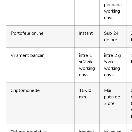
perioada
working
days
Portofele online
Instant
Sub 24
de ore
Virament bancar
între 1
între 2 și
și 2 zile
5 zile
working
working
days
days
Criptomonede
15-30
Mai
min
puțin de
2 ore
Tichete preplatite
Imediat
Nu se se