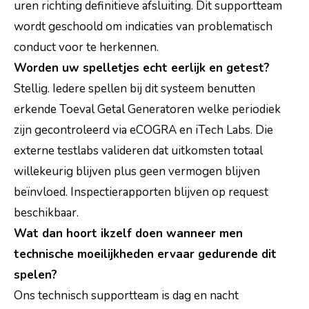
uren richting definitieve afsluiting. Dit supportteam
wordt geschoold om indicaties van problematisch
conduct voor te herkennen.
Worden uw spelletjes echt eerlijk en getest?
Stellig. Iedere spellen bij dit systeem benutten
erkende Toeval Getal Generatoren welke periodiek
zijn gecontroleerd via eCOGRA en iTech Labs. Die
externe testlabs valideren dat uitkomsten totaal
willekeurig blijven plus geen vermogen blijven
beïnvloed. Inspectierapporten blijven op request
beschikbaar.
Wat dan hoort ikzelf doen wanneer men
technische moeilijkheden ervaar gedurende dit
spelen?
Ons technisch supportteam is dag en nacht