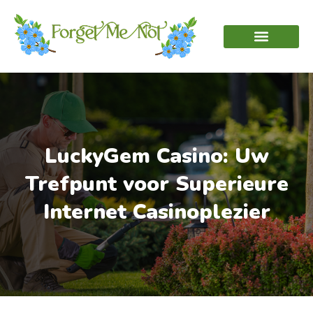
LuckyGem Casino: Uw
Trefpunt voor Superieure
Internet Casinoplezier