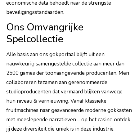
economische data behoedt naar de strengste
beveiligingsstandaarden.
Ons Omvangrijke
Spelcollectie
Alle basis aan ons gokportaal blijft uit een
nauwkeurig samengestelde collectie aan meer dan
2500 games der toonaangevende producenten. Men
collaboreren tezamen aan gerenommeerde
studioproducenten dat vermaard blijken vanwege
hun niveau & vernieuwing. Vanaf klassieke
fruitmachines naar geavanceerde moderne gokkasten
met meeslepende narratieven – op het casino ontdek
jij deze diversiteit die uniek is in deze industrie.