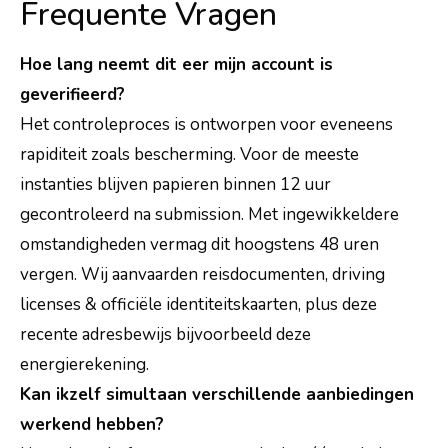
Frequente Vragen
Hoe lang neemt dit eer mijn account is
geverifieerd?
Het controleproces is ontworpen voor eveneens
rapiditeit zoals bescherming. Voor de meeste
instanties blijven papieren binnen 12 uur
gecontroleerd na submission. Met ingewikkeldere
omstandigheden vermag dit hoogstens 48 uren
vergen. Wij aanvaarden reisdocumenten, driving
licenses & officiële identiteitskaarten, plus deze
recente adresbewijs bijvoorbeeld deze
energierekening.
Kan ikzelf simultaan verschillende aanbiedingen
werkend hebben?