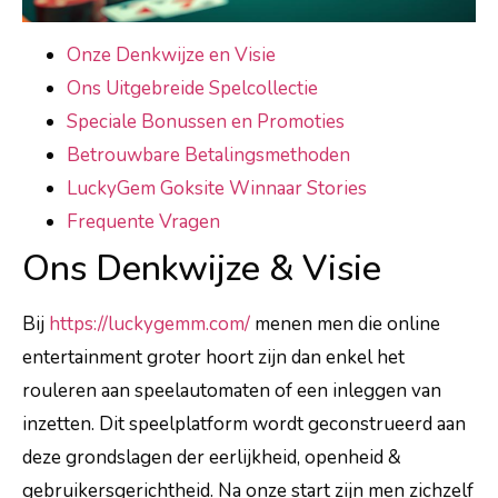
Onze Denkwijze en Visie
Ons Uitgebreide Spelcollectie
Speciale Bonussen en Promoties
Betrouwbare Betalingsmethoden
LuckyGem Goksite Winnaar Stories
Frequente Vragen
Ons Denkwijze & Visie
Bij
https://luckygemm.com/
menen men die online
entertainment groter hoort zijn dan enkel het
rouleren aan speelautomaten of een inleggen van
inzetten. Dit speelplatform wordt geconstrueerd aan
deze grondslagen der eerlijkheid, openheid &
gebruikersgerichtheid. Na onze start zijn men zichzelf