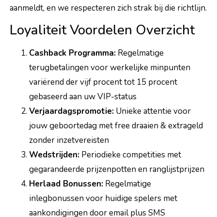
aanmeldt, en we respecteren zich strak bij die richtlijn.
Loyaliteit Voordelen Overzicht
Cashback Programma:
Regelmatige
terugbetalingen voor werkelijke minpunten
variërend der vijf procent tot 15 procent
gebaseerd aan uw VIP-status
Verjaardagspromotie:
Unieke attentie voor
jouw geboortedag met free draaien & extrageld
zonder inzetvereisten
Wedstrijden:
Periodieke competities met
gegarandeerde prijzenpotten en ranglijstprijzen
Herlaad Bonussen:
Regelmatige
inlegbonussen voor huidige spelers met
aankondigingen door email plus SMS