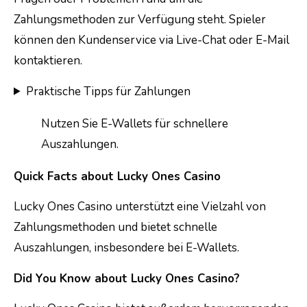
Zahlungsmethoden zur Verfügung steht. Spieler
können den Kundenservice via Live-Chat oder E-Mail
kontaktieren.
Praktische Tipps für Zahlungen
Nutzen Sie E-Wallets für schnellere
Auszahlungen.
Quick Facts about Lucky Ones Casino
Lucky Ones Casino unterstützt eine Vielzahl von
Zahlungsmethoden und bietet schnelle
Auszahlungen, insbesondere bei E-Wallets.
Did You Know about Lucky Ones Casino?