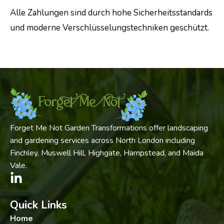
Alle Zahlungen sind durch hohe Sicherheitsstandards
und moderne Verschlüsselungstechniken geschützt.
Forget Me Not Garden Transformations offer landscaping
and gardening services across North London including
Finchley, Muswell Hill, Highgate, Hampstead, and Maida
Vale.
Quick Links
Home