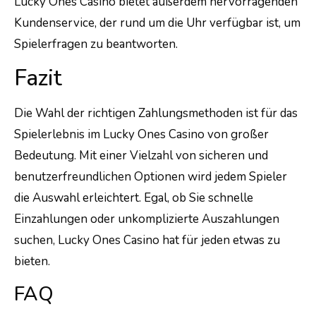
Lucky Ones Casino bietet außerdem hervorragenden
Kundenservice, der rund um die Uhr verfügbar ist, um
Spielerfragen zu beantworten.
Fazit
Die Wahl der richtigen Zahlungsmethoden ist für das
Spielerlebnis im Lucky Ones Casino von großer
Bedeutung. Mit einer Vielzahl von sicheren und
benutzerfreundlichen Optionen wird jedem Spieler
die Auswahl erleichtert. Egal, ob Sie schnelle
Einzahlungen oder unkomplizierte Auszahlungen
suchen, Lucky Ones Casino hat für jeden etwas zu
bieten.
FAQ