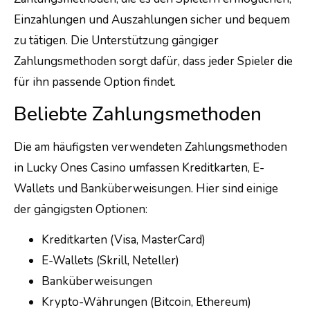
Einzahlungen und Auszahlungen sicher und bequem
zu tätigen. Die Unterstützung gängiger
Zahlungsmethoden sorgt dafür, dass jeder Spieler die
für ihn passende Option findet.
Beliebte Zahlungsmethoden
Die am häufigsten verwendeten Zahlungsmethoden
in Lucky Ones Casino umfassen Kreditkarten, E-
Wallets und Banküberweisungen. Hier sind einige
der gängigsten Optionen:
Kreditkarten (Visa, MasterCard)
E-Wallets (Skrill, Neteller)
Banküberweisungen
Krypto-Währungen (Bitcoin, Ethereum)