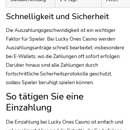
Schnelligkeit und Sicherheit
Die Auszahlungsgeschwindigkeit ist ein wichtiger
Faktor für Spieler. Bei Lucky Ones Casino werden
Auszahlungsanträge schnell bearbeitet, insbesondere
bei E-Wallets, wo die Zahlungen oft sofort erfolgen.
Darüber hinaus sind alle Zahlungen durch
fortschrittliche Sicherheitsprotokolle geschützt,
sodass Spieler beruhigt spielen können.
So tätigen Sie eine
Einzahlung
Die Einzahlung bei Lucky Ones Casino ist einfach und