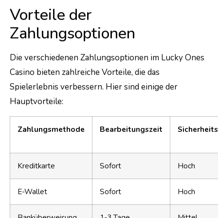
Vorteile der
Zahlungsoptionen
Die verschiedenen Zahlungsoptionen im Lucky Ones
Casino bieten zahlreiche Vorteile, die das
Spielerlebnis verbessern. Hier sind einige der
Hauptvorteile:
Zahlungsmethode
Bearbeitungszeit
Sicherheit
Kreditkarte
Sofort
Hoch
E-Wallet
Sofort
Hoch
Banküberweisung
1-3 Tage
Mittel