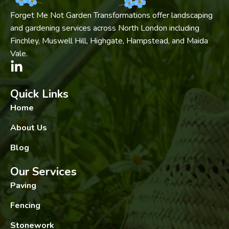
Forget Me Not Garden Transformations offer landscaping
and gardening services across North London including
Finchley, Muswell Hill, Highgate, Hampstead, and Maida
Vale.
Quick Links
Home
About Us
Blog
Our Services
Paving
Fencing
Stonework