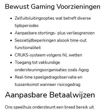
Bewust Gaming Voorzieningen
Zelfuitsluitingsopties wat betreft diverse
tijdsperiodes
Aanpasbare stortings- plus verliesgrenzen
Sessietijdbeperkingen alsook time-out
functionaliteit
CRUKS-systeem volgens NL wetten
Toegang tot vakkundige
ondersteuningsorganisaties zoals Agog
Real-time speelgedragobservatie en
tussenkomst wanneer risicogedrag
Aanpasbare Betaalwijzen
Ons speelhuis ondersteunt een breed bereik uit