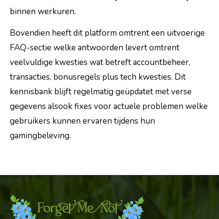
binnen werkuren.
Bovendien heeft dit platform omtrent een uitvoerige
FAQ-sectie welke antwoorden levert omtrent
veelvuldige kwesties wat betreft accountbeheer,
transacties, bonusregels plus tech kwesties. Dit
kennisbank blijft regelmatig geüpdatet met verse
gegevens alsook fixes voor actuele problemen welke
gebruikers kunnen ervaren tijdens hun
gamingbeleving.