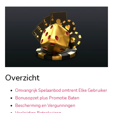
Overzicht
Omvangrijk Spelaanbod omtrent Elke Gebruiker
Bonusopzet plus Promotie Baten
Bescherming en Vergunningen