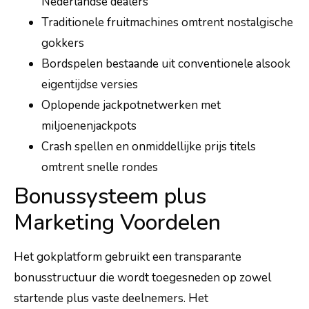
Nederlandse dealers
Traditionele fruitmachines omtrent nostalgische
gokkers
Bordspelen bestaande uit conventionele alsook
eigentijdse versies
Oplopende jackpotnetwerken met
miljoenenjackpots
Crash spellen en onmiddellijke prijs titels
omtrent snelle rondes
Bonussysteem plus
Marketing Voordelen
Het gokplatform gebruikt een transparante
bonusstructuur die wordt toegesneden op zowel
startende plus vaste deelnemers. Het