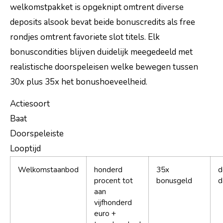
welkomstpakket is opgeknipt omtrent diverse
deposits alsook bevat beide bonuscredits als free
rondjes omtrent favoriete slot titels. Elk
bonuscondities blijven duidelijk meegedeeld met
realistische doorspeleisen welke bewegen tussen
30x plus 35x het bonushoeveelheid.
Actiesoort
Baat
Doorspeleiste
Looptijd
Welkomstaanbod
honderd
35x
d
procent tot
bonusgeld
d
aan
vijfhonderd
euro +