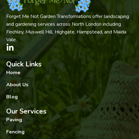
Forget Me Not Garden Transformations offer landscaping
and gardening services across North London including
Finchley, Muswell Hill, Highgate, Hampstead, and Maida
Vale.
Quick Links
Home
About Us
Blog
Our Services
Paving
Fencing