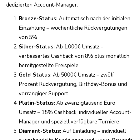
dedizierten Account-Manager.
Bronze-Status:
Automatisch nach der initialen
Einzahlung – wöchentliche Rückvergütungen
von 5%
Silber-Status:
Ab 1.000€ Umsatz –
verbessertes Cashback von 8% plus monatlich
bereitgestellte Freispiele
Gold-Status:
Ab 5000€ Umsatz – zwölf
Prozent Rückvergütung, Birthday-Bonus und
vorrangiger Support
Platin-Status:
Ab zwanzigtausend Euro
Umsatz – 15% Cashback, individueller Account-
Manager und speziell verfügbare Turniere
Diamant-Status:
Auf Einladung – individuell