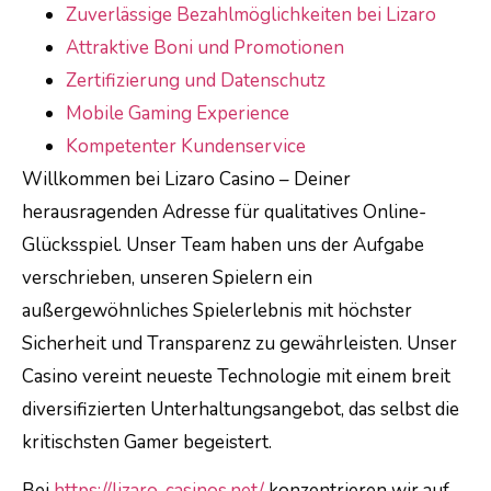
Zuverlässige Bezahlmöglichkeiten bei Lizaro
Attraktive Boni und Promotionen
Zertifizierung und Datenschutz
Mobile Gaming Experience
Kompetenter Kundenservice
Willkommen bei Lizaro Casino – Deiner
herausragenden Adresse für qualitatives Online-
Glücksspiel. Unser Team haben uns der Aufgabe
verschrieben, unseren Spielern ein
außergewöhnliches Spielerlebnis mit höchster
Sicherheit und Transparenz zu gewährleisten. Unser
Casino vereint neueste Technologie mit einem breit
diversifizierten Unterhaltungsangebot, das selbst die
kritischsten Gamer begeistert.
Bei
https://lizaro-casinos.net/
konzentrieren wir auf