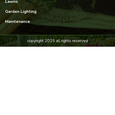
Lawns
Garden Lighting
Maintenance
copyright 2025 all rights reserved