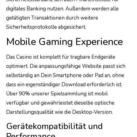
digitales Banking nutzen. Außerdem werden alle
getätigten Transaktionen durch weitere
Sicherheitsprotokolle abgesichert.
Mobile Gaming Experience
Das Casino ist komplett für tragbare Endgeräte
optimiert. Die anpassungsfähige Website passt sich
selbständig an Dein Smartphone oder Pad an, ohne
dass ein eigenständiger Download erforderlich ist.
Über 90% unserer Spielsammlung ist mobil
verfügbar und gewährleistet dieselbe optische
Darstellungsqualität wie die Desktop-Version.
Gerätekompatibilität und
Performance