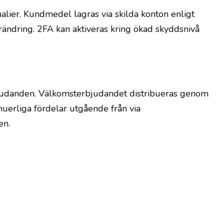
alier. Kundmedel lagras via skilda konton enligt
örändring. 2FA kan aktiveras kring ökad skyddsnivå
bjudanden. Välkomsterbjudandet distribueras genom
nuerliga fördelar utgående från via
en.