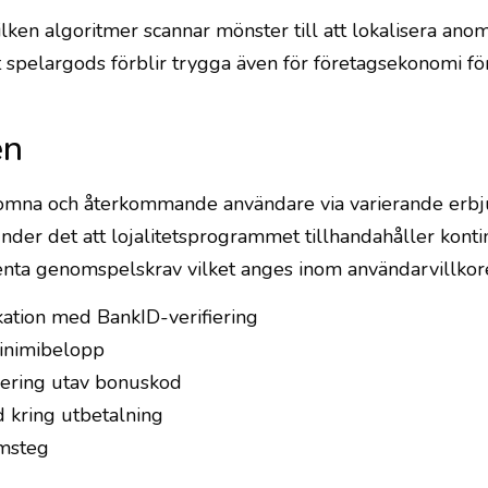
lken algoritmer scannar mönster till att lokalisera anom
tt spelargods förblir trygga även för företagsekonomi f
en
llkomna och återkommande användare via varierande er
under det att lojalitetsprogrammet tillhandahåller konti
nta genomspelskrav vilket anges inom användarvillkor
kation med BankID-verifiering
minimibelopp
rering utav bonuskod
 kring utbetalning
amsteg