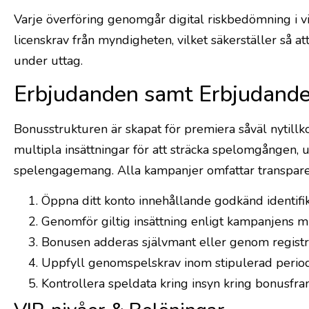
Varje överföring genomgår digital riskbedömning i vi
licenskrav från myndigheten, vilket säkerställer så a
under uttag.
Erbjudanden samt Erbjudand
Bonusstrukturen är skapat för premiera såväl nyti
multipla insättningar för att sträcka spelomgången, 
spelengagemang. Alla kampanjer omfattar transpare
Öppna ditt konto innehållande godkänd identifi
Genomför giltig insättning enligt kampanjens 
Bonusen adderas självmant eller genom regist
Uppfyll genomspelskrav inom stipulerad period
Kontrollera speldata kring insyn kring bonusfr