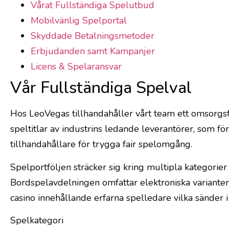
Vårat Fullständiga Spelutbud
Mobilvänlig Spelportal
Skyddade Betalningsmetoder
Erbjudanden samt Kampanjer
Licens & Spelaransvar
Vår Fullständiga Spelval
Hos LeoVegas tillhandahåller vårt team ett omsorgsf
speltitlar av industrins ledande leverantörer, som för
tillhandahållare för trygga fair spelomgång.
Spelportföljen sträcker sig kring multipla kategorier
Bordspelavdelningen omfattar elektroniska varianter 
casino innehållande erfarna spelledare vilka sänder i
Spelkategori