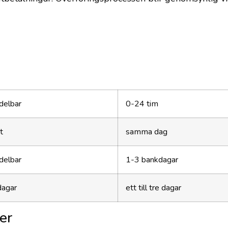
elbar
0-24 tim
t
samma dag
elbar
1-3 bankdagar
dagar
ett till tre dagar
er