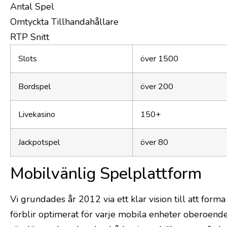
Antal Spel
Omtyckta Tillhandahållare
RTP Snitt
Slots
över 1500
Bordspel
över 200
Livekasino
150+
Jackpotspel
över 80
Mobilvänlig Spelplattform
Vi grundades år 2012 via ett klar vision till att fo
förblir optimerat för varje mobila enheter oberoende