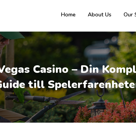
Home
About Us
Our 
Vegas Casino – Din Kompl
uide till Spelerfarenhet