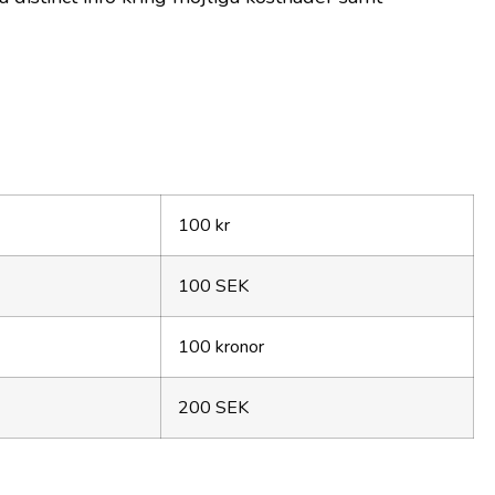
100 kr
100 SEK
100 kronor
200 SEK