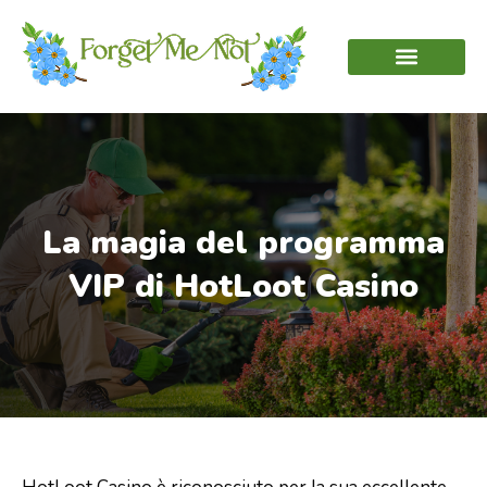
La magia del programma
VIP di HotLoot Casino