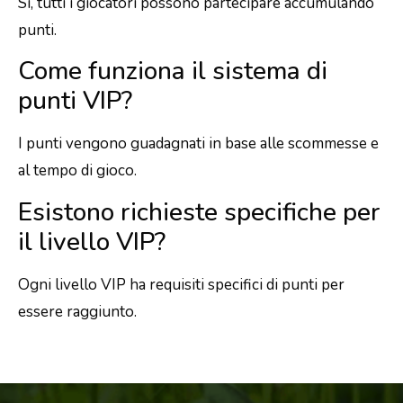
Sì, tutti i giocatori possono partecipare accumulando
punti.
Come funziona il sistema di
punti VIP?
I punti vengono guadagnati in base alle scommesse e
al tempo di gioco.
Esistono richieste specifiche per
il livello VIP?
Ogni livello VIP ha requisiti specifici di punti per
essere raggiunto.