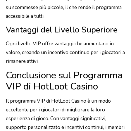
su scommesse più piccole, il che rende il programma
accessibile a tutti.
Vantaggi del Livello Superiore
Ogni livello VIP offre vantaggi che aumentano in
valore, creando un incentivo continuo per i giocatori a
rimanere attivi.
Conclusione sul Programma
VIP di HotLoot Casino
Il programma VIP di HotLoot Casino è un modo
eccellente per i giocatori di migliorare la loro
esperienza di gioco. Con vantaggi significativi,
supporto personalizzato e incentivi continui, i membri