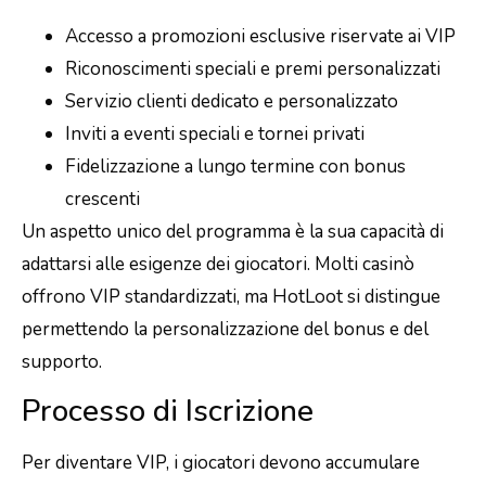
Accesso a promozioni esclusive riservate ai VIP
Riconoscimenti speciali e premi personalizzati
Servizio clienti dedicato e personalizzato
Inviti a eventi speciali e tornei privati
Fidelizzazione a lungo termine con bonus
crescenti
Un aspetto unico del programma è la sua capacità di
adattarsi alle esigenze dei giocatori. Molti casinò
offrono VIP standardizzati, ma HotLoot si distingue
permettendo la personalizzazione del bonus e del
supporto.
Processo di Iscrizione
Per diventare VIP, i giocatori devono accumulare