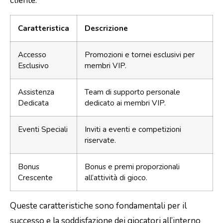
cliente.
Caratteristica
Descrizione
Accesso
Promozioni e tornei esclusivi per
Esclusivo
membri VIP.
Assistenza
Team di supporto personale
Dedicata
dedicato ai membri VIP.
Eventi Speciali
Inviti a eventi e competizioni
riservate.
Bonus
Bonus e premi proporzionali
Crescente
all’attività di gioco.
Queste caratteristiche sono fondamentali per il
successo e la soddisfazione dei giocatori all’interno