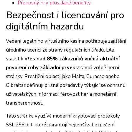
Přenosný hry plus dané benefity
Bezpečnost i licencování pro
digitálním hazardu
Vedení legálního virtuálního kasína potřebuje zajištění
úředního licenci ze strany regulačních úřadů. Dle
statistik
přes nad 85% zákazníků vnímá aktuální
povolení coby základní prvek
v rámci volbě herní
stránky. Prestižní oblasti jako Malta, Curacao anebo
Gibraltar definují přísné požadavky týkající se ochranu
uživatelských informací, férovost her a monetární
transparentnost.
Tato stránka využívá moderní kryptovací protokoly
SSL 256-bit, které garantují nejlepší zabezpečení