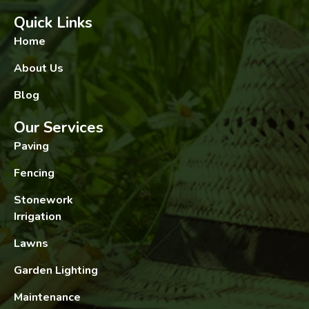
Quick Links
Home
About Us
Blog
Our Services
Paving
Fencing
Stonework
Irrigation
Lawns
Garden Lighting
Maintenance