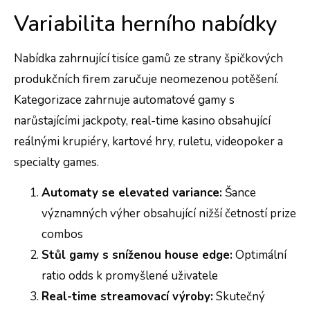
Variabilita herního nabídky
Nabídka zahrnující tisíce gamů ze strany špičkových
produkčních firem zaručuje neomezenou potěšení.
Kategorizace zahrnuje automatové gamy s
narůstajícími jackpoty, real-time kasino obsahující
reálnými krupiéry, kartové hry, ruletu, videopoker a
specialty games.
Automaty se elevated variance:
Šance
významných výher obsahující nižší četností prize
combos
Stůl gamy s sníženou house edge:
Optimální
ratio odds k promyšlené uživatele
Real-time streamovací výroby:
Skutečný