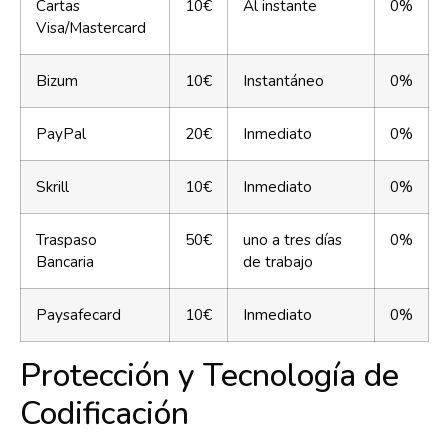
Cartas
10€
Al instante
0%
Visa/Mastercard
Bizum
10€
Instantáneo
0%
PayPal
20€
Inmediato
0%
Skrill
10€
Inmediato
0%
Traspaso
50€
uno a tres días
0%
Bancaria
de trabajo
Paysafecard
10€
Inmediato
0%
Protección y Tecnología de
Codificación