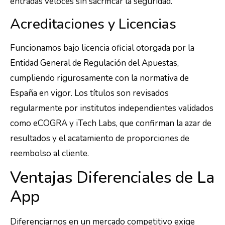
entradas veloces sin sacrificar la seguridad.
Acreditaciones y Licencias
Funcionamos bajo licencia oficial otorgada por la
Entidad General de Regulación del Apuestas,
cumpliendo rigurosamente con la normativa de
España en vigor. Los títulos son revisados
regularmente por institutos independientes validados
como eCOGRA y iTech Labs, que confirman la azar de
resultados y el acatamiento de proporciones de
reembolso al cliente.
Ventajas Diferenciales de La
App
Diferenciarnos en un mercado competitivo exige