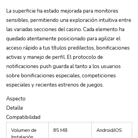
La superficie ha estado mejorada para monitores
sensibles, permitiendo una exploración intuitiva entre
las variadas secciones del casino. Cada elemento ha
quedado atentamente posicionado para agilizar el
acceso rápido a tus títulos predilectos, bonificaciones
activas y manejo de perfil. El protocolo de
notificaciones push guarda al tanto a los usuarios
sobre bonificaciones especiales, competiciones
especiales y recientes estrenos de juegos.
Aspecto
Detalle
Compatibilidad
Volumen de
85 MB
Android/iOS
Instalación