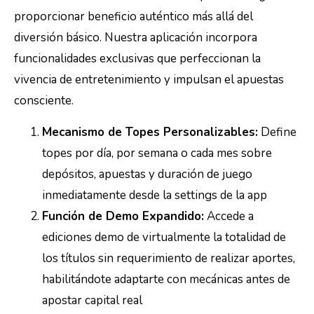
proporcionar beneficio auténtico más allá del
diversión básico. Nuestra aplicación incorpora
funcionalidades exclusivas que perfeccionan la
vivencia de entretenimiento y impulsan el apuestas
consciente.
Mecanismo de Topes Personalizables:
Define
topes por día, por semana o cada mes sobre
depósitos, apuestas y duración de juego
inmediatamente desde la settings de la app
Función de Demo Expandido:
Accede a
ediciones demo de virtualmente la totalidad de
los títulos sin requerimiento de realizar aportes,
habilitándote adaptarte con mecánicas antes de
apostar capital real