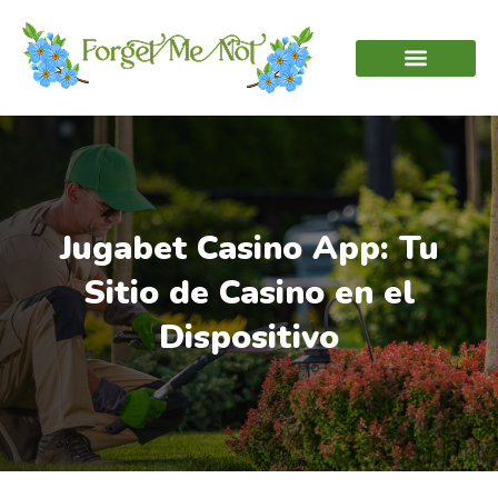
Jugabet Casino App: Tu
Sitio de Casino en el
Dispositivo