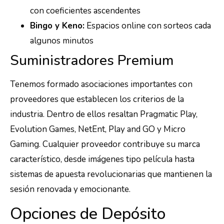
con coeficientes ascendentes
Bingo y Keno:
Espacios online con sorteos cada
algunos minutos
Suministradores Premium
Tenemos formado asociaciones importantes con
proveedores que establecen los criterios de la
industria. Dentro de ellos resaltan Pragmatic Play,
Evolution Games, NetEnt, Play and GO y Micro
Gaming. Cualquier proveedor contribuye su marca
característico, desde imágenes tipo película hasta
sistemas de apuesta revolucionarias que mantienen la
sesión renovada y emocionante.
Opciones de Depósito