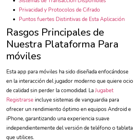
Sistemas de Transacción Disponibles
Privacidad y Protocolos de Cifrado
Puntos fuertes Distintivas de Esta Aplicación
Rasgos Principales de
Nuestra Plataforma Para
móviles
Esta app para móviles ha sido diseñada enfocándose
en la interacción del jugador moderno que quiere ocio
de calidad sin perder la comodidad. La
Jugabet
Registrarse
incluye sistemas de vanguardia para
ofrecer un rendimiento óptimo en equipos Android e
iPhone, garantizando una experiencia suave
independientemente del versión de teléfono o tableta
que utilices.