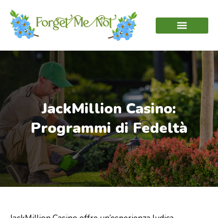
JackMillion Casino:
Programmi di Fedeltà