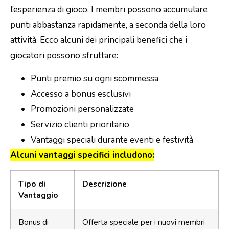
l’esperienza di gioco. I membri possono accumulare
punti abbastanza rapidamente, a seconda della loro
attività. Ecco alcuni dei principali benefici che i
giocatori possono sfruttare:
Punti premio su ogni scommessa
Accesso a bonus esclusivi
Promozioni personalizzate
Servizio clienti prioritario
Vantaggi speciali durante eventi e festività
Alcuni vantaggi specifici includono:
Tipo di
Descrizione
Vantaggio
Bonus di
Offerta speciale per i nuovi membri