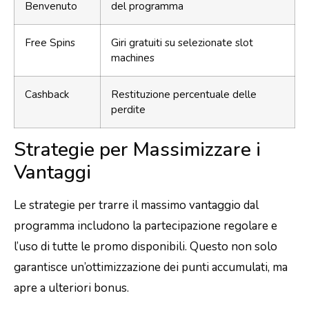
Benvenuto
del programma
Free Spins
Giri gratuiti su selezionate slot
machines
Cashback
Restituzione percentuale delle
perdite
Strategie per Massimizzare i
Vantaggi
Le strategie per trarre il massimo vantaggio dal
programma includono la partecipazione regolare e
l’uso di tutte le promo disponibili. Questo non solo
garantisce un’ottimizzazione dei punti accumulati, ma
apre a ulteriori bonus.