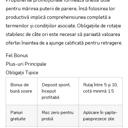
Propunerile promoționale formează unelte utile
pentru mărirea puterii de pariere, însă folosirea lor
productivă implică comprehensiunea completă a
termenilor și condițiilor asociate. Obligațiile de rotație
stabilesc de câte ori este necesar să pariaată valoarea
ofertei înaintea de a ajunge calificată pentru retragere.
Fel Bonus
Plus-uri Principale
Obligații Tipice
Bonus de
Deposit sporit,
Rulaj între 5 și 10,
bună sosire
început
cotă minimă 1.5
profitabil
Pariuri
Risc zero pentru
Aplicare în șapte-
gratuite
probă
paisprezece zile