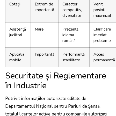
Cotații
Extrem de
Caracter
Venit
importantă
competitiv,
posibil
diversitate
maximizat
Asistență
Mare
Prezență,
Clarificare
jucători
idioma
imediat
română
probleme
Aplicația
Importantă
Performanță,
Acces
mobile
stabilitate
permanentă
Securitate și Reglementare
în Industrie
Potrivit informațiilor autorizate editate de
Departamentul Național pentru Pariuri de Șansă,
totalul licențelor active pentru companiile autorizați