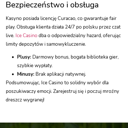
Bezpieczeństwo i obsługa
Kasyno posiada licencję Curacao, co gwarantuje fair
play. Obsługa klienta działa 24/7 po polsku przez czat
live.
Ice Casino
dba o odpowiedzialny hazard, oferując
limity depozytów i samowykluczenie.
Plusy:
Darmowy bonus, bogata biblioteka gier,
szybkie wypłaty.
Minusy:
Brak aplikacji natywnej.
Podsumowując, Ice Casino to solidny wybór dla
poszukiwaczy emocji. Zarejestruj się i poczuj mroźny
dreszcz wygranej!