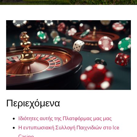
Περιεχόμενα
Ιδιότητες αυτής της Πλατφόρμας μας μας
Η εντυπωσιακή Συλλογή Παιχνιδιών στο Ice
Casino