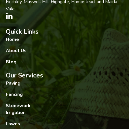
Finchley, Muswell Hill, Highgate, Hampstead, and Maida
Vale.
Quick Links
Home
About Us
Blog
Our Services
Paving
Fencing
Stonework
Irrigation
Lawns