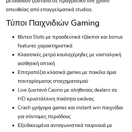
μεταδίδουν ζωντανά σε πραγματικό live χρόνο
απευθείας από επαγγελματικά studios.
Τύποι Παιχνιδιών Gaming
Βίντεο Slots με προοδευτικά τζάκποτ και bonus
features χαρακτηριστικά
Κλασσικές ρετρό κουλοχέρηδες με νοσταλγική
αισθητική οπτική
Επιτραπέζια κλασικά games με ποικίλα όρια
πονταρίσματος στοιχηματισμού
Live ζωντανό Casino με αληθινούς dealers σε
HD κρυστάλλινη ποιότητα εικόνας
Crash γρήγορα games και instant win παιχνίδια
για σύντομες περιόδους
Εξειδικευμένα ανταγωνιστικά τουρνουά με