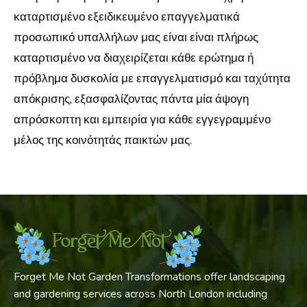
καταρτισμένο εξειδικευμένο επαγγελματικά
προσωπικό υπαλλήλων μας είναι είναι πλήρως
καταρτισμένο να διαχειρίζεται κάθε ερώτημα ή
πρόβλημα δυσκολία με επαγγελματισμό και ταχύτητα
απόκρισης, εξασφαλίζοντας πάντα μία άψογη
απρόσκοπτη και εμπειρία για κάθε εγγεγραμμένο
μέλος της κοινότητάς παικτών μας.
Forget Me Not Garden Transformations offer landscaping
and gardening services across North London including