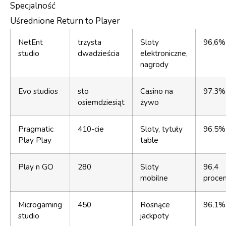
Specjalność
Uśrednione Return to Player
NetEnt
trzysta
Sloty
96,6%
studio
dwadzieścia
elektroniczne,
nagrody
Evo studios
sto
Casino na
97.3%
osiemdziesiąt
żywo
Pragmatic
410-cie
Sloty, tytuły
96.5%
Play Play
table
Play n GO
280
Sloty
96,4
mobilne
proce
Microgaming
450
Rosnące
96,1%
studio
jackpoty