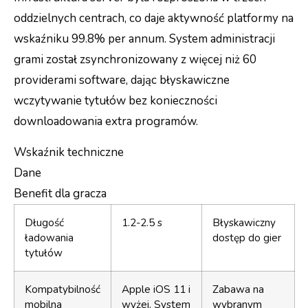
oddzielnych centrach, co daje aktywność platformy na
wskaźniku 99.8% per annum. System administracji
grami został zsynchronizowany z więcej niż 60
providerami software, dając błyskawiczne
wczytywanie tytułów bez konieczności
downloadowania extra programów.
Wskaźnik techniczne
Dane
Benefit dla gracza
Długość
1.2-2.5 s
Błyskawiczny
ładowania
dostęp do gier
tytułów
Kompatybilność
Apple iOS 11 i
Zabawa na
mobilna
wyżej, System
wybranym