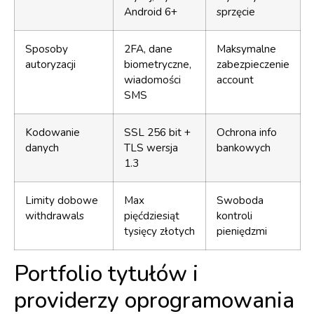
Android 6+
sprzęcie
Sposoby
2FA, dane
Maksymalne
autoryzacji
biometryczne,
zabezpieczenie
wiadomości
account
SMS
Kodowanie
SSL 256 bit +
Ochrona info
danych
TLS wersja
bankowych
1.3
Limity dobowe
Max
Swoboda
withdrawals
pięćdziesiąt
kontroli
tysięcy złotych
pieniędzmi
Portfolio tytułów i
providerzy oprogramowania