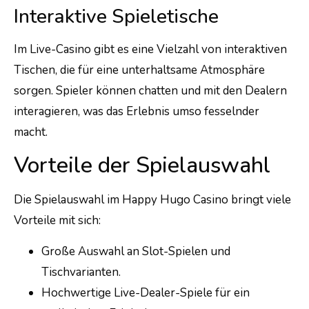
Interaktive Spieletische
Im Live-Casino gibt es eine Vielzahl von interaktiven
Tischen, die für eine unterhaltsame Atmosphäre
sorgen. Spieler können chatten und mit den Dealern
interagieren, was das Erlebnis umso fesselnder
macht.
Vorteile der Spielauswahl
Die Spielauswahl im Happy Hugo Casino bringt viele
Vorteile mit sich:
Große Auswahl an Slot-Spielen und
Tischvarianten.
Hochwertige Live-Dealer-Spiele für ein