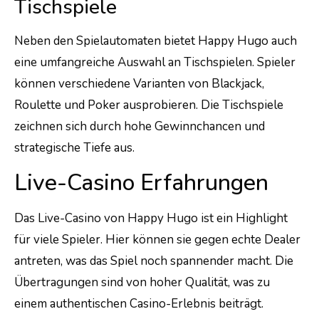
Tischspiele
Neben den Spielautomaten bietet Happy Hugo auch
eine umfangreiche Auswahl an Tischspielen. Spieler
können verschiedene Varianten von Blackjack,
Roulette und Poker ausprobieren. Die Tischspiele
zeichnen sich durch hohe Gewinnchancen und
strategische Tiefe aus.
Live-Casino Erfahrungen
Das Live-Casino von Happy Hugo ist ein Highlight
für viele Spieler. Hier können sie gegen echte Dealer
antreten, was das Spiel noch spannender macht. Die
Übertragungen sind von hoher Qualität, was zu
einem authentischen Casino-Erlebnis beiträgt.