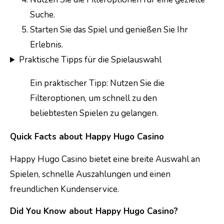
Suche.
Starten Sie das Spiel und genießen Sie Ihr
Erlebnis.
Praktische Tipps für die Spielauswahl
Ein praktischer Tipp: Nutzen Sie die
Filteroptionen, um schnell zu den
beliebtesten Spielen zu gelangen.
Quick Facts about Happy Hugo Casino
Happy Hugo Casino bietet eine breite Auswahl an
Spielen, schnelle Auszahlungen und einen
freundlichen Kundenservice.
Did You Know about Happy Hugo Casino?