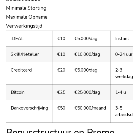
Minimale Storting
Maximale Opname
Verwerkingstijd
iDEAL
€10
€5.000/dag
Instant
Skrill/Neteller
€10
€10.000/dag
0-24 uur
Creditcard
€20
€5.000/dag
2-3
werkdag
Bitcoin
€25
€25.000/dag
1-4 u
Bankoverschrijving
€50
€50.000/maand
3-5
arbeids
Bonusstructuur en Promo