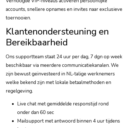
Verhoogde VIP-niveaus activeren persoonlijke
accounts, snellere opnames en invites naar exclusieve
toernooien.
Klantenondersteuning en
Bereikbaarheid
Ons supportteam staat 24 uur per dag, 7 dgn op week
beschikbaar via meerdere communicatiekanalen. We
zijn bewust geïnvesteerd in NL-talige werknemers
welke bekend zijn met lokale betaalmethoden en
regelgeving.
Live chat met gemiddelde responstijd rond
onder dan 60 sec
Mailsupport met antwoord binnen 4 uur tijdens