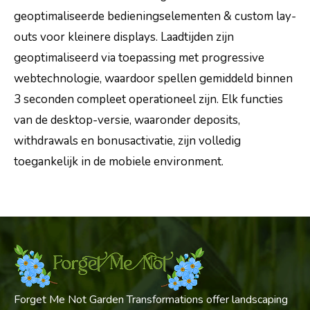
geoptimaliseerde bedieningselementen & custom lay-
outs voor kleinere displays. Laadtijden zijn
geoptimaliseerd via toepassing met progressive
webtechnologie, waardoor spellen gemiddeld binnen
3 seconden compleet operationeel zijn. Elk functies
van de desktop-versie, waaronder deposits,
withdrawals en bonusactivatie, zijn volledig
toegankelijk in de mobiele environment.
Forget Me Not Garden Transformations offer landscaping