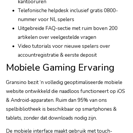
kantooruren
Telefonische helpdesk inclusief gratis 0800-
nummer voor NL spelers
Uitgebreide FAQ-sectie met ruim boven 200
artikelen over veelgestelde vragen
Video tutorials voor nieuwe spelers over
accountregistratie & eerste deposit
Mobiele Gaming Ervaring
Gransino bezit ‘n volledig geoptimaliseerde mobiele
website ontwikkeld die naadloos functioneert op iOS
& Android-apparaten. Ruim dan 95% van ons
spelbibliotheek is beschikbaar op smartphones &
tablets, zonder dat downloads nodig zijn.
De mobiele interface maakt gebruik met touch-