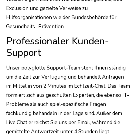
Exclusion und gezielte Verweise zu
Hilfsorganisationen wie der Bundesbehörde für
Gesundheits- Prävention.
Professionaler Kunden-
Support
Unser polyglotte Support-Team steht Ihnen ständig
um die Zeit zur Verfügung und behandelt Anfragen
im Mittel in von 2 Minutes im Echtzeit-Chat. Das Team
formiert sich aus geschulten Experten, die ebenso IT-
Probleme als auch spiel-spezifische Fragen
fachkundig behandeln in der Lage sind. Außer dem
Live Chat erreichst Sie uns per Email, während die
gemittelte Antwortzeit unter 4 Stunden liegt.