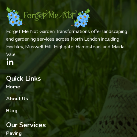
Forget Me Not Garden Transformations offer landscaping
and gardening services across North London including
Finchley, Muswell Hill, Highgate, Hampstead, and Maida
Vale.
Quick Links
Home
About Us
Blog
Our Services
Paving