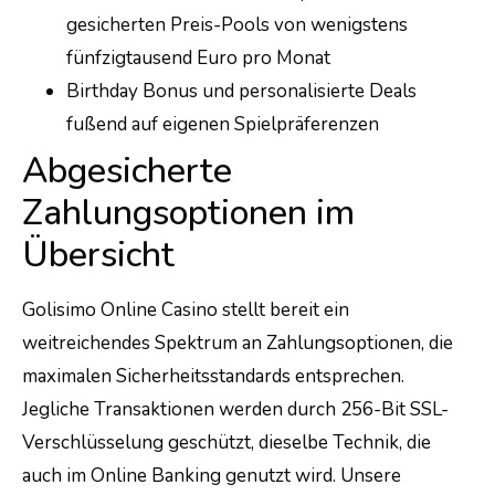
gesicherten Preis-Pools von wenigstens
fünfzigtausend Euro pro Monat
Birthday Bonus und personalisierte Deals
fußend auf eigenen Spielpräferenzen
Abgesicherte
Zahlungsoptionen im
Übersicht
Golisimo Online Casino stellt bereit ein
weitreichendes Spektrum an Zahlungsoptionen, die
maximalen Sicherheitsstandards entsprechen.
Jegliche Transaktionen werden durch 256-Bit SSL-
Verschlüsselung geschützt, dieselbe Technik, die
auch im Online Banking genutzt wird. Unsere