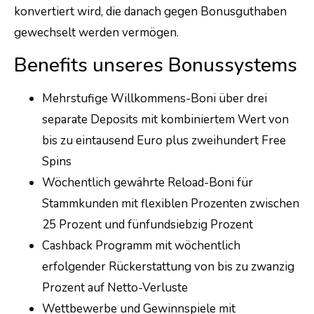
konvertiert wird, die danach gegen Bonusguthaben
gewechselt werden vermögen.
Benefits unseres Bonussystems
Mehrstufige Willkommens-Boni über drei
separate Deposits mit kombiniertem Wert von
bis zu eintausend Euro plus zweihundert Free
Spins
Wöchentlich gewährte Reload-Boni für
Stammkunden mit flexiblen Prozenten zwischen
25 Prozent und fünfundsiebzig Prozent
Cashback Programm mit wöchentlich
erfolgender Rückerstattung von bis zu zwanzig
Prozent auf Netto-Verluste
Wettbewerbe und Gewinnspiele mit