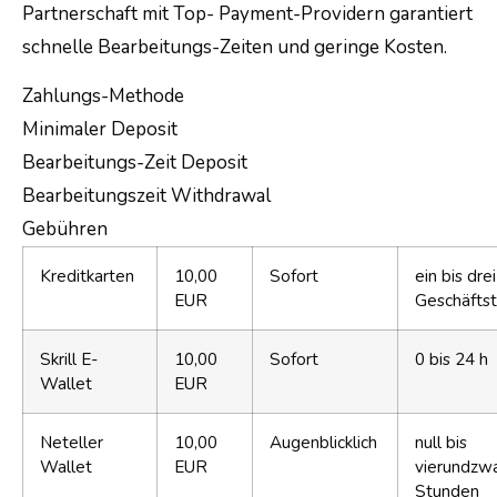
Partnerschaft mit Top- Payment-Providern garantiert
schnelle Bearbeitungs-Zeiten und geringe Kosten.
Zahlungs-Methode
Minimaler Deposit
Bearbeitungs-Zeit Deposit
Bearbeitungszeit Withdrawal
Gebühren
Kreditkarten
10,00
Sofort
ein bis drei
EUR
Geschäfts
Skrill E-
10,00
Sofort
0 bis 24 h
Wallet
EUR
Neteller
10,00
Augenblicklich
null bis
Wallet
EUR
vierundzw
Stunden