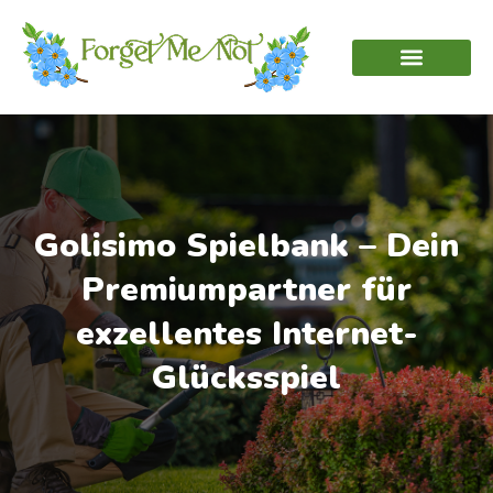
Golisimo Spielbank – Dein
Premiumpartner für
exzellentes Internet-
Glücksspiel