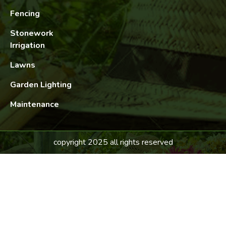
Fencing
Stonework
Irrigation
Lawns
Garden Lighting
Maintenance
copyright 2025 all rights reserved