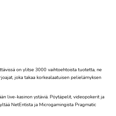
vissä on ylitse 3000 vaihtoehtoista tuotetta, ne
arjoajat, joka takaa korkealaatuisen pelielämyksen
ive-kasinon ystäviä. Pöytäpelit, videopokerit ja
 yltää NetEntista ja Microgamingista Pragmatic