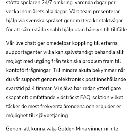
stötta spelaren 24/7 omkring, varenda dagar per
vecka inom årets alla dagar. Vårt team presenterar
hjälp via svenska språket genom flera kontaktvägar
för att säkerställa snabb hjälp utan hänsyn till tillfälle.
Vår live chatt ger omedelbar koppling till erfarna
supportagenter vilka kan självständigt behandla allt
möjligt med utgång från tekniska problem fram till
kontoförfrågningar. Till mindre akuta bekymmer når
du vår support genom elektronisk post innehållande
svarstid på 4 timmar. Vi själva har redan ytterligare
skapat ett omfattande vidsträckt FAQ-sektion vilket
täcker de mest frekventa ärendena och erbjuder er
möjlighet till självbetjäning.
Genom att kunna välja Golden Mina vinner ni inte