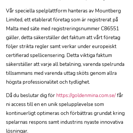
Vår speciella spelplattform hanteras av Mountberg
Limited, ett etablerat företag som är registrerat på
Malta med säte med registreringsnummer C86551
gäller, detta säkerställer det faktum att vårt företag
följer strikta regler samt verkar under europeiskt
certifierad spellicensering. Detta viktiga faktum
säkerställer att varje all betalning, varenda spelrunda
tillsammans med varenda uttag sköts genom allra
högsta professionalitet och tydlighet.
Då du beslutar dig för
https://goldenmina.com.se/
får
ni access till en en unik spelupplevelse som
kontinuerligt optimeras och förbättras grundat kring
spelarnas respons samt industrins nyaste innovativa
lösningar.