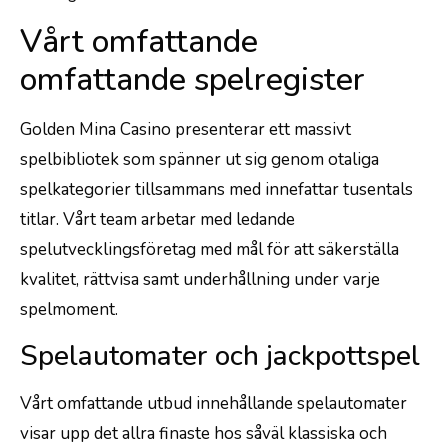
Vårt omfattande
omfattande spelregister
Golden Mina Casino presenterar ett massivt
spelbibliotek som spänner ut sig genom otaliga
spelkategorier tillsammans med innefattar tusentals
titlar. Vårt team arbetar med ledande
spelutvecklingsföretag med mål för att säkerställa
kvalitet, rättvisa samt underhållning under varje
spelmoment.
Spelautomater och jackpottspel
Vårt omfattande utbud innehållande spelautomater
visar upp det allra finaste hos såväl klassiska och