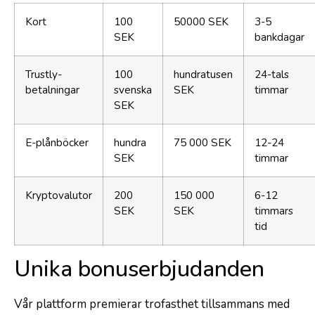
Kort
100
50000 SEK
3-5
SEK
bankdagar
Trustly-
100
hundratusen
24-tals
betalningar
svenska
SEK
timmar
SEK
E-plånböcker
hundra
75 000 SEK
12-24
SEK
timmar
Kryptovalutor
200
150 000
6-12
SEK
SEK
timmars
tid
Unika bonuserbjudanden
Vår plattform premierar trofasthet tillsammans med