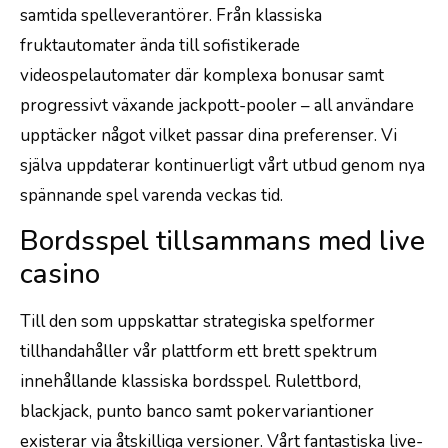
samtida spelleverantörer. Från klassiska
fruktautomater ända till sofistikerade
videospelautomater där komplexa bonusar samt
progressivt växande jackpott-pooler – all användare
upptäcker något vilket passar dina preferenser. Vi
själva uppdaterar kontinuerligt vårt utbud genom nya
spännande spel varenda veckas tid.
Bordsspel tillsammans med live
casino
Till den som uppskattar strategiska spelformer
tillhandahåller vår plattform ett brett spektrum
innehållande klassiska bordsspel. Rulettbord,
blackjack, punto banco samt pokervariantioner
existerar via åtskilliga versioner. Vårt fantastiska live-