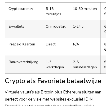
Cryptocurrency
5-15
10-30 minuten
€
minuutjes
E-wallets
Onmiddellijk
1-24 u
€
Prepaid Kaarten
Direct
N/A
€
€
Bankoverschrijving
1-3
2-5
€
werkdagen
businessdagen
Crypto als Favoriete betaalwijze
Virtuele valuta’s als Bitcoin plus Ethereum sluiten aan
perfect voor de visie met websites exclusief IDIN.