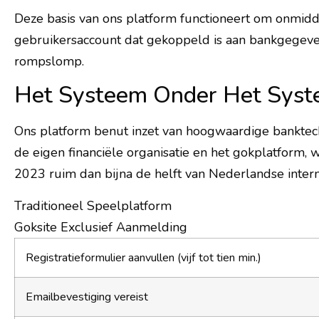
Deze basis van ons platform functioneert om onmidd
gebruikersaccount dat gekoppeld is aan bankgegeve
rompslomp.
Het Systeem Onder Het Sys
Ons platform benut inzet van hoogwaardige banktech
de eigen financiële organisatie en het gokplatform, 
2023 ruim dan bijna de helft van Nederlandse inte
Traditioneel Speelplatform
Goksite Exclusief Aanmelding
Registratieformulier aanvullen (vijf tot tien min.)
Emailbevestiging vereist