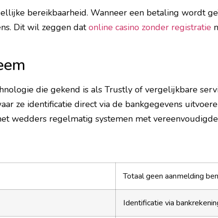
ellijke bereikbaarheid. Wanneer een betaling wordt geï
ns. Dit wil zeggen dat
online casino zonder registratie
m
teem
nologie die gekend is als Trustly of vergelijkbare ser
waar ze identificatie direct via de bankgegevens uitvoer
rnet wedders regelmatig systemen met vereenvoudigde 
Totaal geen aanmelding ben
Identificatie via bankrekenin