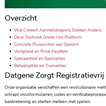
Overzicht
Wat Creëert Aanmeldingsvrij Gokken Anders
Deze Techniek Onder Het Platform
Concrete Pluspunten aan Spelers
Veiligheid en Privé Facetten
Spelaanbod en Spelopties
Betaalopties en Transacties
Datgene Zorgt Registratievri
Onze organisatie verschaffen een revolutionaire me
schrapt invulformulieren, codes en verificatieproc
bankrekening en starten meteen met spelen.