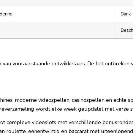
dering
Bank-
Besch
an vooraanstaande ontwikkelaars. De het ontbreken van
hines, moderne videospellen, casinospellen en echte sp
meverzameling wordt elke week geüpdatet met verse s
 tot complexe videoslots met verschillende bonusronde
an roulette, eenentwintig en baccarat met uiteenlopen