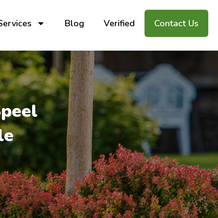
Services
Blog
Verified
Contact Us
Speel
le