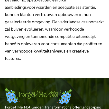
beveiliging, spelkwaliteit, eerlijke
aanbiedingsvoorwaarden en adequate assistentie,
kunnen klanten vertrouwen opbouwen in hun
geselecteerde omgeving. De vaderlandse casinomarkt
zal blijven evolueren, waardoor verhoogde
wetgeving en toenemende competitie uiteindelijk
benefits opleveren voor consumenten die profiteren
van verhoogde kwaliteitsniveaus en creatieve
features.
Forget Me Not Garden Transformations offer landscaping