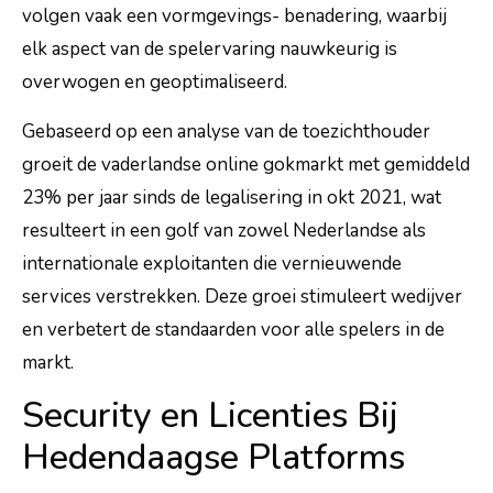
volgen vaak een vormgevings- benadering, waarbij
elk aspect van de spelervaring nauwkeurig is
overwogen en geoptimaliseerd.
Gebaseerd op een analyse van de toezichthouder
groeit de vaderlandse online gokmarkt met gemiddeld
23% per jaar sinds de legalisering in okt 2021, wat
resulteert in een golf van zowel Nederlandse als
internationale exploitanten die vernieuwende
services verstrekken. Deze groei stimuleert wedijver
en verbetert de standaarden voor alle spelers in de
markt.
Security en Licenties Bij
Hedendaagse Platforms