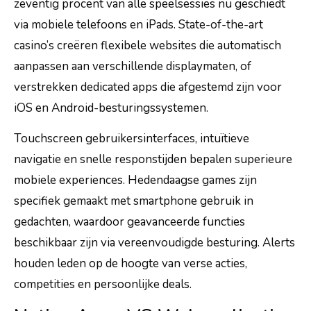
zeventig procent van alle speelsessies nu geschiedt
via mobiele telefoons en iPads. State-of-the-art
casino’s creëren flexibele websites die automatisch
aanpassen aan verschillende displaymaten, of
verstrekken dedicated apps die afgestemd zijn voor
iOS en Android-besturingssystemen.
Touchscreen gebruikersinterfaces, intuïtieve
navigatie en snelle responstijden bepalen superieure
mobiele experiences. Hedendaagse games zijn
specifiek gemaakt met smartphone gebruik in
gedachten, waardoor geavanceerde functies
beschikbaar zijn via vereenvoudigde besturing. Alerts
houden leden op de hoogte van verse acties,
competities en persoonlijke deals.