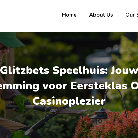
Home
About Us
Our 
Glitzbets Speelhuis: Jou
emming voor Eersteklas O
Casinoplezier