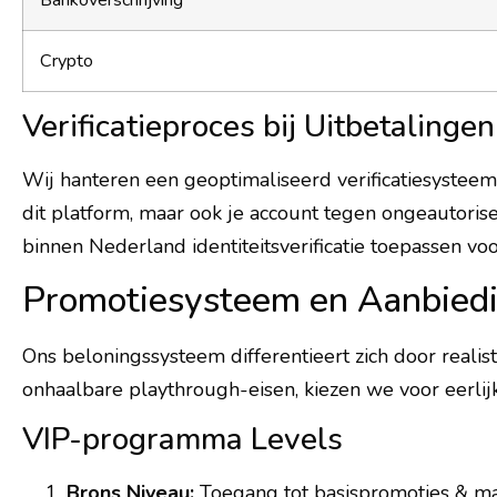
Bankoverschrijving
Crypto
Verificatieproces bij Uitbetalingen
Wij hanteren een geoptimaliseerd verificatiesysteem
dit platform, maar ook je account tegen ongeautoris
binnen Nederland identiteitsverificatie toepassen v
Promotiesysteem en Aanbied
Ons beloningssysteem differentieert zich door reali
onhaalbare playthrough-eisen, kiezen we voor eerli
VIP-programma Levels
Brons Niveau:
Toegang tot basispromoties & ma