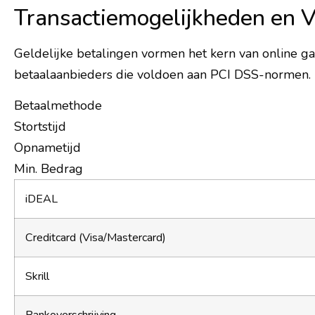
Transactiemogelijkheden en V
Geldelijke betalingen vormen het kern van online g
betaalaanbieders die voldoen aan PCI DSS-normen.
Betaalmethode
Stortstijd
Opnametijd
Min. Bedrag
iDEAL
Creditcard (Visa/Mastercard)
Skrill