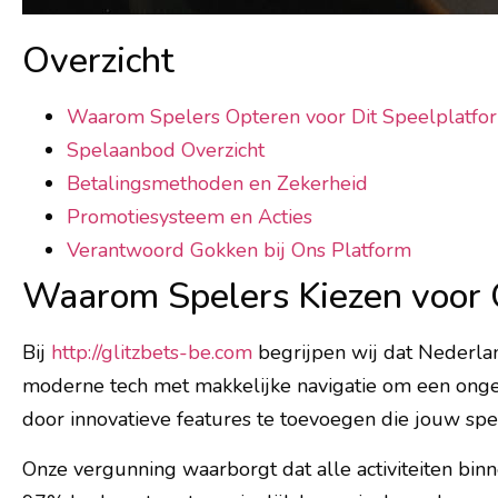
Overzicht
Waarom Spelers Opteren voor Dit Speelplatfo
Spelaanbod Overzicht
Betalingsmethoden en Zekerheid
Promotiesysteem en Acties
Verantwoord Gokken bij Ons Platform
Waarom Spelers Kiezen voor 
Bij
http://glitzbets-be.com
begrijpen wij dat Nederlan
moderne tech met makkelijke navigatie om een ongeë
door innovatieve features te toevoegen die jouw spee
Onze vergunning waarborgt dat alle activiteiten bi