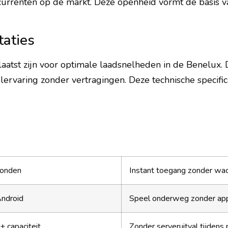
currenten op de markt. Deze openheid vormt de basis va
taties
plaatst zijn voor optimale laadsnelheden in de Benelu
ervaring zonder vertragingen. Deze technische specific
conden
Instant toegang zonder wa
Android
Speel onderweg zonder ap
 capaciteit
Zonder serveruitval tijdens 