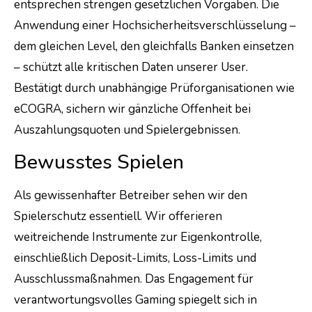
entsprechen strengen gesetzlichen Vorgaben. Die
Anwendung einer Hochsicherheitsverschlüsselung –
dem gleichen Level, den gleichfalls Banken einsetzen
– schützt alle kritischen Daten unserer User.
Bestätigt durch unabhängige Prüforganisationen wie
eCOGRA, sichern wir gänzliche Offenheit bei
Auszahlungsquoten und Spielergebnissen.
Bewusstes Spielen
Als gewissenhafter Betreiber sehen wir den
Spielerschutz essentiell. Wir offerieren
weitreichende Instrumente zur Eigenkontrolle,
einschließlich Deposit-Limits, Loss-Limits und
Ausschlussmaßnahmen. Das Engagement für
verantwortungsvolles Gaming spiegelt sich in