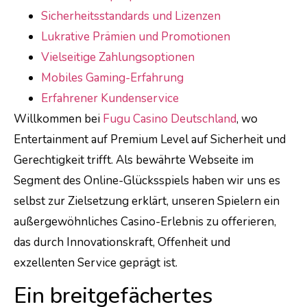
Sicherheitsstandards und Lizenzen
Lukrative Prämien und Promotionen
Vielseitige Zahlungsoptionen
Mobiles Gaming-Erfahrung
Erfahrener Kundenservice
Willkommen bei
Fugu Casino Deutschland
, wo
Entertainment auf Premium Level auf Sicherheit und
Gerechtigkeit trifft. Als bewährte Webseite im
Segment des Online-Glücksspiels haben wir uns es
selbst zur Zielsetzung erklärt, unseren Spielern ein
außergewöhnliches Casino-Erlebnis zu offerieren,
das durch Innovationskraft, Offenheit und
exzellenten Service geprägt ist.
Ein breitgefächertes