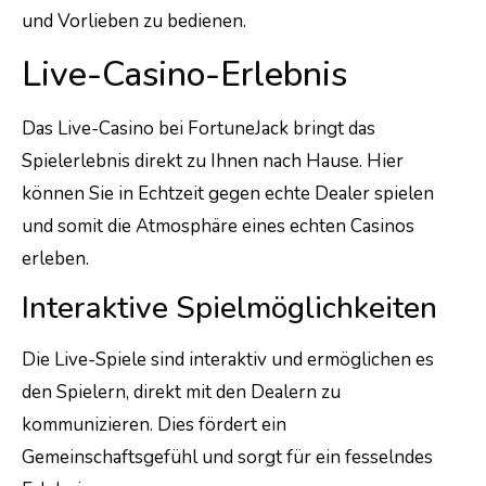
und Vorlieben zu bedienen.
Live-Casino-Erlebnis
Das Live-Casino bei FortuneJack bringt das
Spielerlebnis direkt zu Ihnen nach Hause. Hier
können Sie in Echtzeit gegen echte Dealer spielen
und somit die Atmosphäre eines echten Casinos
erleben.
Interaktive Spielmöglichkeiten
Die Live-Spiele sind interaktiv und ermöglichen es
den Spielern, direkt mit den Dealern zu
kommunizieren. Dies fördert ein
Gemeinschaftsgefühl und sorgt für ein fesselndes