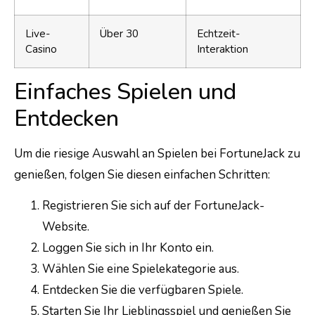
Live-
Über 30
Echtzeit-
Casino
Interaktion
Einfaches Spielen und
Entdecken
Um die riesige Auswahl an Spielen bei FortuneJack zu
genießen, folgen Sie diesen einfachen Schritten:
Registrieren Sie sich auf der FortuneJack-
Website.
Loggen Sie sich in Ihr Konto ein.
Wählen Sie eine Spielekategorie aus.
Entdecken Sie die verfügbaren Spiele.
Starten Sie Ihr Lieblingsspiel und genießen Sie