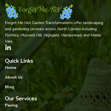
Forget Me Not Garden Transformations offer landscaping
and gardening services across North London including
Finchley, Muswell Hill, Highgate, Hampstead, and Maida
Vale.
Quick Links
Home
About Us
Blog
Our Services
Paving