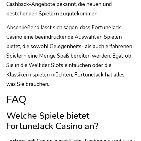
Cashback-Angebote bekannt, die neuen und
bestehenden Spielern zugutekommen.
Abschließend lässt sich sagen, dass FortuneJack
Casino eine beeindruckende Auswahl an Spielen
bietet, die sowohl Gelegenheits- als auch erfahrenen
Spielern eine Menge Spaß bereiten werden. Egal, ob
Sie in die Welt der Slots eintauchen oder die
Klassikern spielen möchten, FortuneJack hat alles,
was Sie brauchen.
FAQ
Welche Spiele bietet
FortuneJack Casino an?