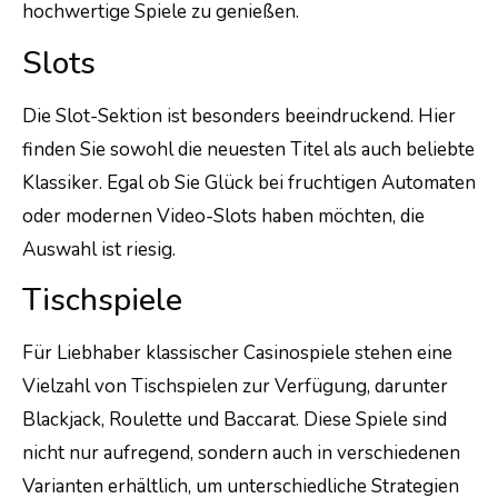
hochwertige Spiele zu genießen.
Slots
Die Slot-Sektion ist besonders beeindruckend. Hier
finden Sie sowohl die neuesten Titel als auch beliebte
Klassiker. Egal ob Sie Glück bei fruchtigen Automaten
oder modernen Video-Slots haben möchten, die
Auswahl ist riesig.
Tischspiele
Für Liebhaber klassischer Casinospiele stehen eine
Vielzahl von Tischspielen zur Verfügung, darunter
Blackjack, Roulette und Baccarat. Diese Spiele sind
nicht nur aufregend, sondern auch in verschiedenen
Varianten erhältlich, um unterschiedliche Strategien