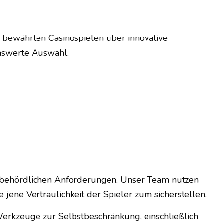
n bewährten Casinospielen über innovative
nswerte Auswahl.
n behördlichen Anforderungen. Unser Team nutzen
ene Vertraulichkeit der Spieler zum sicherstellen.
Werkzeuge zur Selbstbeschränkung, einschließlich