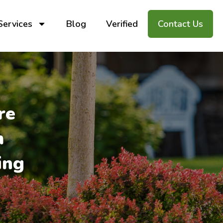
Services
Blog
Verified
Contact Us
re
m
ing