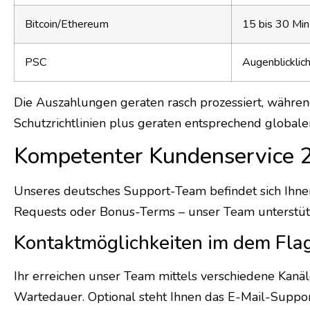
Bitcoin/Ethereum
15 bis 30 Min
PSC
Augenblicklic
Die Auszahlungen geraten rasch prozessiert, während
Schutzrichtlinien plus geraten entsprechend global
Kompetenter Kundenservice 
Unseres deutsches Support-Team befindet sich Ihnen
Requests oder Bonus-Terms – unser Team unterstütze
Kontaktmöglichkeiten im dem Fla
Ihr erreichen unser Team mittels verschiedene Kanäle
Wartedauer. Optional steht Ihnen das E-Mail-Suppor