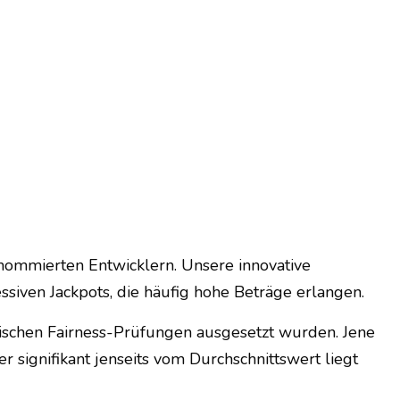
renommierten Entwicklern. Unsere innovative
siven Jackpots, die häufig hohe Beträge erlangen.
ischen Fairness-Prüfungen ausgesetzt wurden. Jene
r signifikant jenseits vom Durchschnittswert liegt