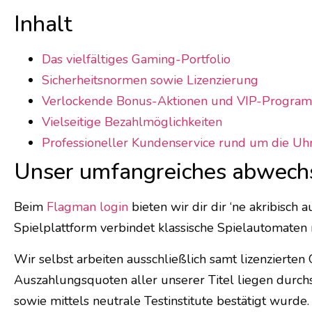
Inhalt
Das vielfältiges Gaming-Portfolio
Sicherheitsnormen sowie Lizenzierung
Verlockende Bonus-Aktionen und VIP-Progra
Vielseitige Bezahlmöglichkeiten
Professioneller Kundenservice rund um die Uh
Unser umfangreiches abwechsl
Beim
Flagman login
bieten wir dir dir ‘ne akribisch
Spielplattform verbindet klassische Spielautomaten 
Wir selbst arbeiten ausschließlich samt lizenzier
Auszahlungsquoten aller unserer Titel liegen durchsc
sowie mittels neutrale Testinstitute bestätigt wurde.