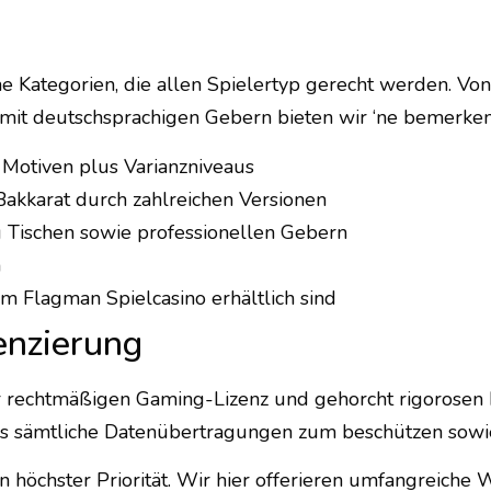
e Kategorien, die allen Spielertyp gerecht werden. Vo
 mit deutschsprachigen Gebern bieten wir ‘ne bemerke
Motiven plus Varianzniveaus
Bakkarat durch zahlreichen Versionen
ig Tischen sowie professionellen Gebern
n
em Flagman Spielcasino erhältlich sind
enzierung
er rechtmäßigen Gaming-Lizenz und gehorcht rigorose
 sämtliche Datenübertragungen zum beschützen sowie j
 höchster Priorität. Wir hier offerieren umfangreiche 