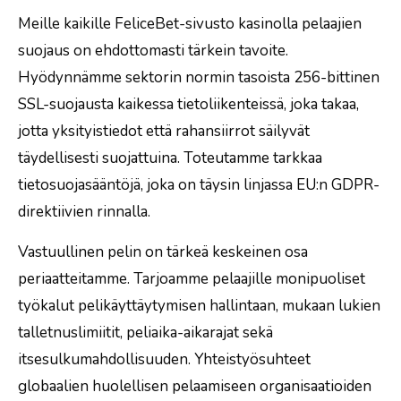
Meille kaikille FeliceBet-sivusto kasinolla pelaajien
suojaus on ehdottomasti tärkein tavoite.
Hyödynnämme sektorin normin tasoista 256-bittinen
SSL-suojausta kaikessa tietoliikenteissä, joka takaa,
jotta yksityistiedot että rahansiirrot säilyvät
täydellisesti suojattuina. Toteutamme tarkkaa
tietosuojasääntöjä, joka on täysin linjassa EU:n GDPR-
direktiivien rinnalla.
Vastuullinen pelin on tärkeä keskeinen osa
periaatteitamme. Tarjoamme pelaajille monipuoliset
työkalut pelikäyttäytymisen hallintaan, mukaan lukien
talletnuslimiitit, peliaika-aikarajat sekä
itsesulkumahdollisuuden. Yhteistyösuhteet
globaalien huolellisen pelaamiseen organisaatioiden