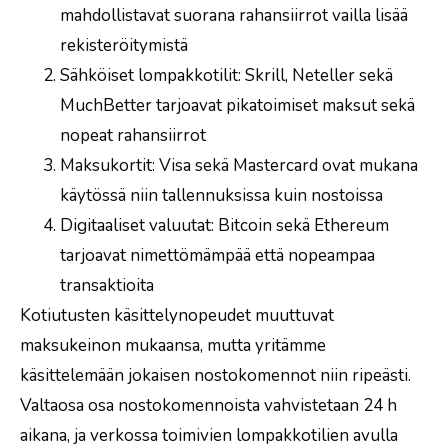
mahdollistavat suorana rahansiirrot vailla lisää
rekisteröitymistä
Sähköiset lompakkotilit: Skrill, Neteller sekä
MuchBetter tarjoavat pikatoimiset maksut sekä
nopeat rahansiirrot
Maksukortit: Visa sekä Mastercard ovat mukana
käytössä niin tallennuksissa kuin nostoissa
Digitaaliset valuutat: Bitcoin sekä Ethereum
tarjoavat nimettömämpää että nopeampaa
transaktioita
Kotiutusten käsittelynopeudet muuttuvat
maksukeinon mukaansa, mutta yritämme
käsittelemään jokaisen nostokomennot niin ripeästi.
Valtaosa osa nostokomennoista vahvistetaan 24 h
aikana, ja verkossa toimivien lompakkotilien avulla