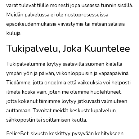
varat tulevat tilille monesti jopa useassa tunnin sisällä.
Meidän palvelussa ei ole nostoprosesseissa
epäoikeudenmukaisia viivästymiä tai mitään salaisia
kuluja.
Tukipalvelu, Joka Kuuntelee
Tukipalvelumme löytyy saatavilla suomen kielellä
ympäri yön ja päivän, viikonloppuisin ja vapaapäivinä.
Tiedämme, jotta ongelmia että vaikeuksia voi helposti
ilmetä koska vain, joten me olemme huolehtineet,
jotta kokenut tiimimme löytyy jatkuvasti valmiuteen
auttamaan. Tavoitat meidät keskustelupalvelun,
sähköpostin tai soittamisen kautta.
FeliceBet-sivusto keskittyy pysyvään kehitykseen