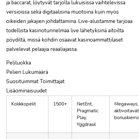
ja baccarat, löytyvät tarjolla lukuisissa vaihtelevissa
versioissa sekä digitaalisina muotoina kuin myös
oikeiden jakajien johdattamina. Live-alustamme tarjoaa
todellista kasinotunnelmaa live lähetyksinä aitoilta
pöydiltä, missä kohdin osaavat kasinoammattilaset
palvelevat pelaajia reaaliajassa.
Peliluokka
Pelien Lukumäärä
Suosituimmat Toimittajat
Lisäominaisuudet
Kolikkopelit
1500+
NetEnt,
Megaways,
Pragmatic
aktivoitavat
Play,
bonuskierro
Yggdrasil