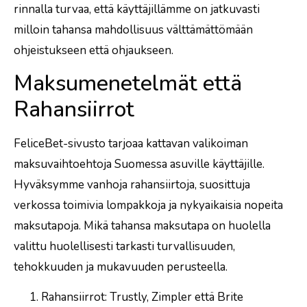
rinnalla turvaa, että käyttäjillämme on jatkuvasti
milloin tahansa mahdollisuus välttämättömään
ohjeistukseen että ohjaukseen.
Maksumenetelmät että
Rahansiirrot
FeliceBet-sivusto tarjoaa kattavan valikoiman
maksuvaihtoehtoja Suomessa asuville käyttäjille.
Hyväksymme vanhoja rahansiirtoja, suosittuja
verkossa toimivia lompakkoja ja nykyaikaisia nopeita
maksutapoja. Mikä tahansa maksutapa on huolella
valittu huolellisesti tarkasti turvallisuuden,
tehokkuuden ja mukavuuden perusteella.
Rahansiirrot: Trustly, Zimpler että Brite