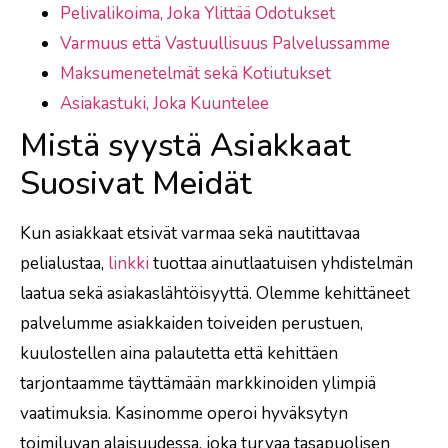
Pelivalikoima, Joka Ylittää Odotukset
Varmuus että Vastuullisuus Palvelussamme
Maksumenetelmät sekä Kotiutukset
Asiakastuki, Joka Kuuntelee
Mistä syystä Asiakkaat
Suosivat Meidät
Kun asiakkaat etsivät varmaa sekä nautittavaa
pelialustaa,
linkki
tuottaa ainutlaatuisen yhdistelmän
laatua sekä asiakaslähtöisyyttä. Olemme kehittäneet
palvelumme asiakkaiden toiveiden perustuen,
kuulostellen aina palautetta että kehittäen
tarjontaamme täyttämään markkinoiden ylimpiä
vaatimuksia. Kasinomme operoi hyväksytyn
toimiluvan alaisuudessa, joka turvaa tasapuolisen