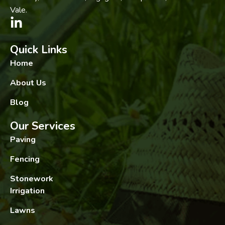
Vale.
Quick Links
Home
About Us
Blog
Our Services
Paving
Fencing
Stonework
Irrigation
Lawns