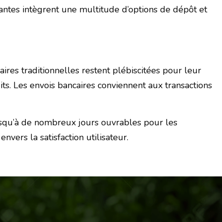
mantes intègrent une multitude d’options de dépôt et
aires traditionnelles restent plébiscitées pour leur
ts. Les envois bancaires conviennent aux transactions
usqu’à de nombreux jours ouvrables pour les
vers la satisfaction utilisateur.