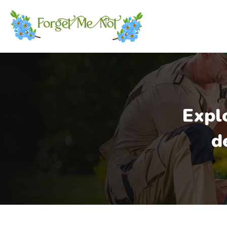
Expl
d