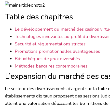
Table des chapitres
Le développement du marché des casinos virtu
Technologies innovantes au profit du divertiss
Sécurité et réglementations strictes
Promotions promotionnelles avantageuses
Bibliothèques de jeux diversifiés
Méthodes bancaires contemporaines
L’expansion du marché des cas
Le secteur des divertissements d’argent sur la toile
établissements digitaux proposent des sessions ludi
atteint une valorisation dépassant les 66 millions de 