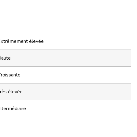
Extrêmement élevée
Haute
roissante
rès élevée
ntermédiaire