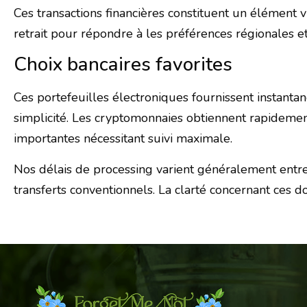
Ces transactions financières constituent un élément 
retrait pour répondre à les préférences régionales et
Choix bancaires favorites
Ces portefeuilles électroniques fournissent instantané
simplicité. Les cryptomonnaies obtiennent rapidement
importantes nécessitant suivi maximale.
Nos délais de processing varient généralement entr
transferts conventionnels. La clarté concernant ces d