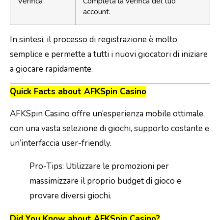
Verifica
Completa la verifica del tuo
account.
In sintesi, il processo di registrazione è molto
semplice e permette a tutti i nuovi giocatori di iniziare
a giocare rapidamente.
Quick Facts about AFKSpin Casino
AFKSpin Casino offre un’esperienza mobile ottimale,
con una vasta selezione di giochi, supporto costante e
un’interfaccia user-friendly.
Pro-Tips: Utilizzare le promozioni per
massimizzare il proprio budget di gioco e
provare diversi giochi.
Did You Know about AFKSpin Casino?