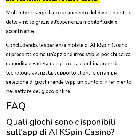
Molti utenti segnalano un aumento del divertimento e
delle vincite grazie all’esperienza mobile fluida e
accattivante.
Concludendo, l’esperienza mobile di AFKSpin Casino
si presenta come un’opzione irresistibile per chi cerca
comodità e varietà nel gioco. La combinazione di
tecnologia avanzata, supporto clienti e un’ampia
selezione di giochi rende l’app un punto di riferimento
nel settore del gioco online.
FAQ
Quali giochi sono disponibili
sull’app di AFKSpin Casino?