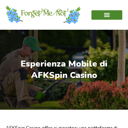
Esperienza Mobile di
AFKSpin Casino