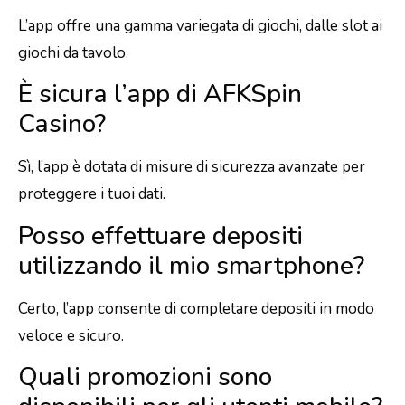
L’app offre una gamma variegata di giochi, dalle slot ai
giochi da tavolo.
È sicura l’app di AFKSpin
Casino?
Sì, l’app è dotata di misure di sicurezza avanzate per
proteggere i tuoi dati.
Posso effettuare depositi
utilizzando il mio smartphone?
Certo, l’app consente di completare depositi in modo
veloce e sicuro.
Quali promozioni sono