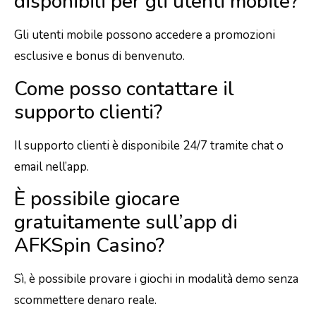
disponibili per gli utenti mobile?
Gli utenti mobile possono accedere a promozioni
esclusive e bonus di benvenuto.
Come posso contattare il
supporto clienti?
Il supporto clienti è disponibile 24/7 tramite chat o
email nell’app.
È possibile giocare
gratuitamente sull’app di
AFKSpin Casino?
Sì, è possibile provare i giochi in modalità demo senza
scommettere denaro reale.