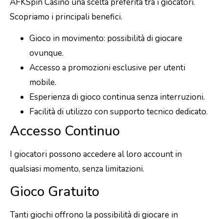
AFKSpin Casino una scelta preferita tra i giocatori.
Scopriamo i principali benefici.
Gioco in movimento: possibilità di giocare
ovunque.
Accesso a promozioni esclusive per utenti
mobile.
Esperienza di gioco continua senza interruzioni.
Facilità di utilizzo con supporto tecnico dedicato.
Accesso Continuo
I giocatori possono accedere al loro account in
qualsiasi momento, senza limitazioni.
Gioco Gratuito
Tanti giochi offrono la possibilità di giocare in