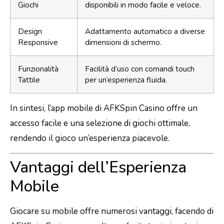
Giochi
disponibili in modo facile e veloce.
Design
Adattamento automatico a diverse
Responsive
dimensioni di schermo.
Funzionalità
Facilità d’uso con comandi touch
Tattile
per un’esperienza fluida.
In sintesi, l’app mobile di AFKSpin Casino offre un
accesso facile e una selezione di giochi ottimale,
rendendo il gioco un’esperienza piacevole.
Vantaggi dell’Esperienza
Mobile
Giocare su mobile offre numerosi vantaggi, facendo di