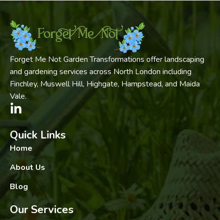
Forget Me Not Garden Transformations offer landscaping
and gardening services across North London including
Finchley, Muswell Hill, Highgate, Hampstead, and Maida
Vale.
Quick Links
Home
About Us
Blog
Our Services