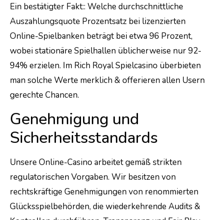
Ein bestätigter Fakt:: Welche durchschnittliche
Auszahlungsquote Prozentsatz bei lizenzierten
Online-Spielbanken beträgt bei etwa 96 Prozent,
wobei stationäre Spielhallen üblicherweise nur 92-
94% erzielen. Im Rich Royal Spielcasino überbieten
man solche Werte merklich & offerieren allen Usern
gerechte Chancen.
Genehmigung und
Sicherheitsstandards
Unsere Online-Casino arbeitet gemäß strikten
regulatorischen Vorgaben. Wir besitzen von
rechtskräftige Genehmigungen von renommierten
Glücksspielbehörden, die wiederkehrende Audits &