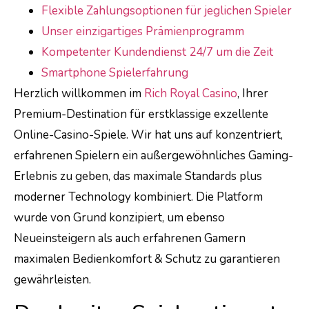
Flexible Zahlungsoptionen für jeglichen Spieler
Unser einzigartiges Prämienprogramm
Kompetenter Kundendienst 24/7 um die Zeit
Smartphone Spielerfahrung
Herzlich willkommen im
Rich Royal Casino
, Ihrer
Premium-Destination für erstklassige exzellente
Online-Casino-Spiele. Wir hat uns auf konzentriert,
erfahrenen Spielern ein außergewöhnliches Gaming-
Erlebnis zu geben, das maximale Standards plus
moderner Technology kombiniert. Die Platform
wurde von Grund konzipiert, um ebenso
Neueinsteigern als auch erfahrenen Gamern
maximalen Bedienkomfort & Schutz zu garantieren
gewährleisten.