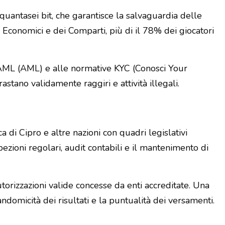
inquantasei bit, che garantisce la salvaguardia delle
 Economici e dei Comparti, più di il 78% dei giocatori
e AML (AML) e alle normative KYC (Conosci Your
stano validamente raggiri e attività illegali.
di Cipro e altre nazioni con quadri legislativi
pezioni regolari, audit contabili e il mantenimento di
torizzazioni valide concesse da enti accreditate. Una
domicità dei risultati e la puntualità dei versamenti.