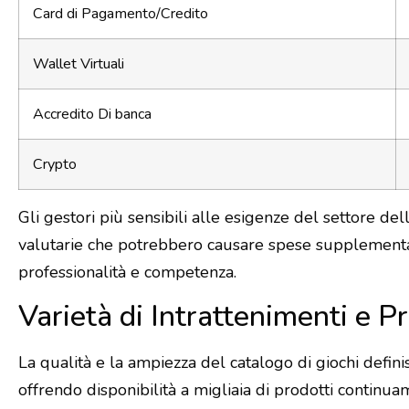
Card di Pagamento/Credito
Wallet Virtuali
Accredito Di banca
Crypto
Gli gestori più sensibili alle esigenze del settore de
valutarie che potrebbero causare spese supplementar
professionalità e competenza.
Varietà di Intrattenimenti e P
La qualità e la ampiezza del catalogo di giochi definis
offrendo disponibilità a migliaia di prodotti continua