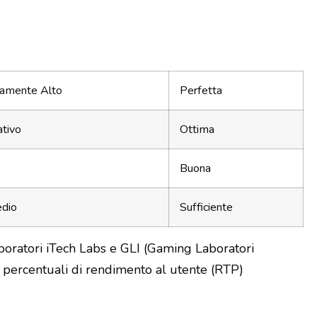
amente Alto
Perfetta
ativo
Ottima
o
Buona
edio
Sufficiente
aboratori iTech Labs e GLI (Gaming Laboratori
e percentuali di rendimento al utente (RTP)