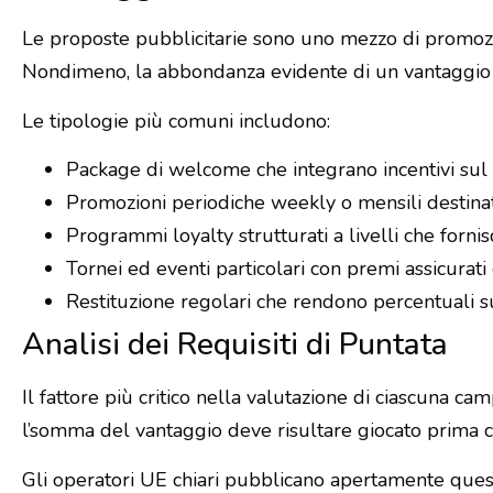
Le proposte pubblicitarie sono uno mezzo di promozio
Nondimeno, la abbondanza evidente di un vantaggio d
Le tipologie più comuni includono:
Package di welcome che integrano incentivi sul de
Promozioni periodiche weekly o mensili destinate
Programmi loyalty strutturati a livelli che forni
Tornei ed eventi particolari con premi assicurati 
Restituzione regolari che rendono percentuali s
Analisi dei Requisiti di Puntata
Il fattore più critico nella valutazione di ciascuna ca
l’somma del vantaggio deve risultare giocato prima che 
Gli operatori UE chiari pubblicano apertamente quest