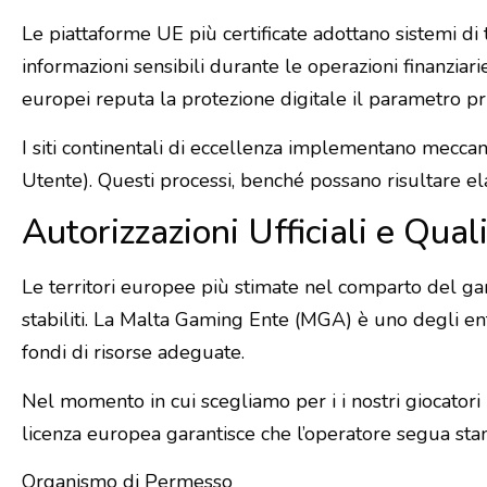
Le piattaforme UE più certificate adottano sistemi di t
informazioni sensibili durante le operazioni finanzia
europei reputa la protezione digitale il parametro p
I siti continentali di eccellenza implementano mecca
Utente). Questi processi, benché possano risultare ela
Autorizzazioni Ufficiali e Qual
Le territori europee più stimate nel comparto del gam
stabiliti. La Malta Gaming Ente (MGA) è uno degli enti 
fondi di risorse adeguate.
Nel momento in cui scegliamo per i i nostri giocatori 
licenza europea garantisce che l’operatore segua stan
Organismo di Permesso