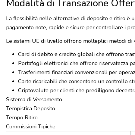
Modalità di Transazione Offert
La flessibilità nelle alternative di deposito e ritiro è
pagamento note, rapide e sicure per controllare i prop
Le sistemi UE di livello offrono molteplici metodi di 
Card di debito e credito globali che offrono tras
Portafogli elettronici che offrono riservatezza 
Trasferimenti finanziari convenzionali per operaz
Carte ricaricabili che consentono un controllo st
Criptovalute per clienti che prediligono decent
Sistema di Versamento
Tempistica Deposito
Tempo Ritiro
Commissioni Tipiche