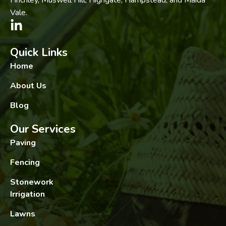
Vale.
Quick Links
Home
About Us
Blog
Our Services
Paving
Fencing
Stonework
Irrigation
Lawns