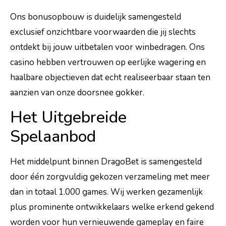
Ons bonusopbouw is duidelijk samengesteld
exclusief onzichtbare voorwaarden die jij slechts
ontdekt bij jouw uitbetalen voor winbedragen. Ons
casino hebben vertrouwen op eerlijke wagering en
haalbare objectieven dat echt realiseerbaar staan ten
aanzien van onze doorsnee gokker.
Het Uitgebreide
Spelaanbod
Het middelpunt binnen DragoBet is samengesteld
door één zorgvuldig gekozen verzameling met meer
dan in totaal 1.000 games. Wij werken gezamenlijk
plus prominente ontwikkelaars welke erkend gekend
worden voor hun vernieuwende gameplay en faire