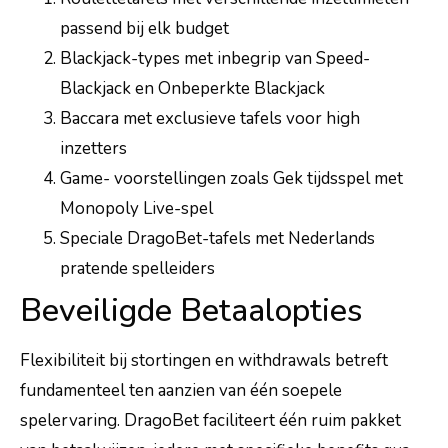
passend bij elk budget
Blackjack-types met inbegrip van Speed-
Blackjack en Onbeperkte Blackjack
Baccara met exclusieve tafels voor high
inzetters
Game- voorstellingen zoals Gek tijdsspel met
Monopoly Live-spel
Speciale DragoBet-tafels met Nederlands
pratende spelleiders
Beveiligde Betaalopties
Flexibiliteit bij stortingen en withdrawals betreft
fundamenteel ten aanzien van één soepele
spelervaring. DragoBet faciliteert één ruim pakket