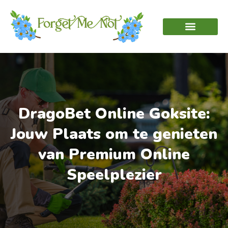
DragoBet Online Goksite:
Jouw Plaats om te genieten
van Premium Online
Speelplezier