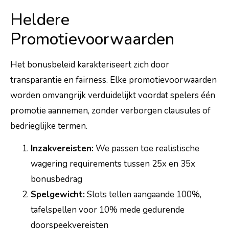
Heldere
Promotievoorwaarden
Het bonusbeleid karakteriseert zich door
transparantie en fairness. Elke promotievoorwaarden
worden omvangrijk verduidelijkt voordat spelers één
promotie aannemen, zonder verborgen clausules of
bedrieglijke termen.
Inzakvereisten:
We passen toe realistische
wagering requirements tussen 25x en 35x
bonusbedrag
Spelgewicht:
Slots tellen aangaande 100%,
tafelspellen voor 10% mede gedurende
doorspeekvereisten