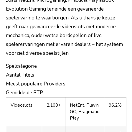
zoals NetEnt, Microgaming, Practical Play alsook
Evolution Gaming teneinde een gevarieerde
spelervaring te waarborgen. Als u thans je keuze
geeft naar geavanceerde videoslots met moderne
mechanica, ouderwetse bordspellen of live
spelerervaringen met ervaren dealers – het systeem
voorziet diverse speelstijlen.
Spelcategorie
Aantal Titels
Meest populaire Providers
Gemiddelde RTP
Videoslots
2.100+
NetEnt, Play’n
96.2%
GO, Pragmatic
Play