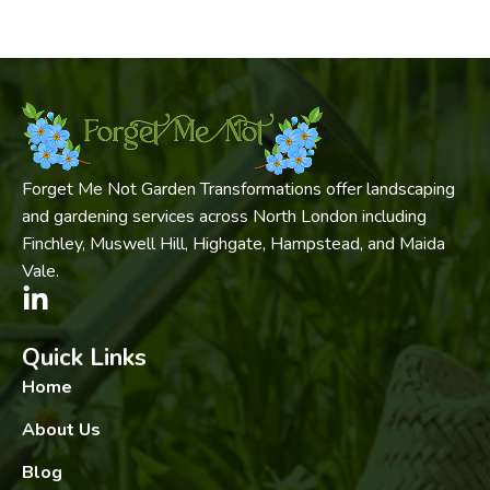
Forget Me Not Garden Transformations offer landscaping
and gardening services across North London including
Finchley, Muswell Hill, Highgate, Hampstead, and Maida
Vale.
Quick Links
Home
About Us
Blog