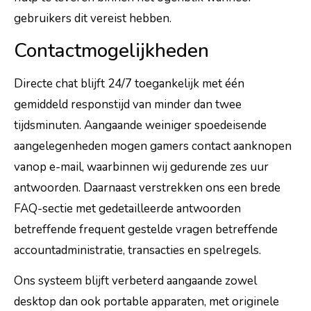
gebruikers dit vereist hebben.
Contactmogelijkheden
Directe chat blijft 24/7 toegankelijk met één
gemiddeld responstijd van minder dan twee
tijdsminuten. Aangaande weiniger spoedeisende
aangelegenheden mogen gamers contact aanknopen
vanop e-mail, waarbinnen wij gedurende zes uur
antwoorden. Daarnaast verstrekken ons een brede
FAQ-sectie met gedetailleerde antwoorden
betreffende frequent gestelde vragen betreffende
accountadministratie, transacties en spelregels.
Ons systeem blijft verbeterd aangaande zowel
desktop dan ook portable apparaten, met originele