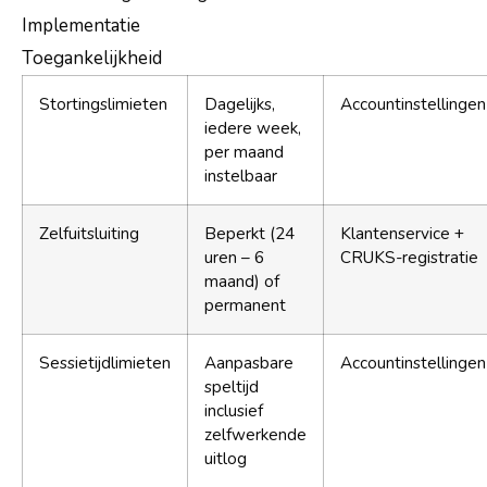
Implementatie
Toegankelijkheid
Stortingslimieten
Dagelijks,
Accountinstellingen
iedere week,
per maand
instelbaar
Zelfuitsluiting
Beperkt (24
Klantenservice +
uren – 6
CRUKS-registratie
maand) of
permanent
Sessietijdlimieten
Aanpasbare
Accountinstellingen
speltijd
inclusief
zelfwerkende
uitlog