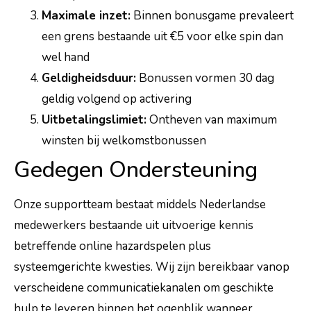
Maximale inzet:
Binnen bonusgame prevaleert
een grens bestaande uit €5 voor elke spin dan
wel hand
Geldigheidsduur:
Bonussen vormen 30 dag
geldig volgend op activering
Uitbetalingslimiet:
Ontheven van maximum
winsten bij welkomstbonussen
Gedegen Ondersteuning
Onze supportteam bestaat middels Nederlandse
medewerkers bestaande uit uitvoerige kennis
betreffende online hazardspelen plus
systeemgerichte kwesties. Wij zijn bereikbaar vanop
verscheidene communicatiekanalen om geschikte
hulp te leveren binnen het ogenblik wanneer