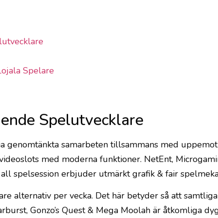
lutvecklare
ojala Spelare
ende Spelutvecklare
 via genomtänkta samarbeten tillsammans med uppemot 4
nde videoslots med moderna funktioner. NetEnt, Microga
all spelsession erbjuder utmärkt grafik & fair spelmeka
yare alternativ per vecka. Det här betyder så att samtl
Starburst, Gonzo’s Quest & Mega Moolah är åtkomliga 