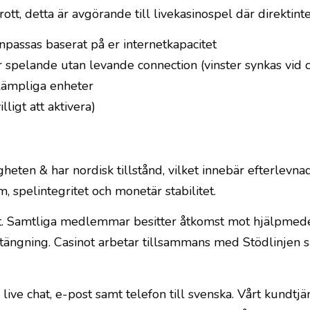
t, detta är avgörande till livekasinospel där direktint
npassas baserat på er internetkapacitet
r spelande utan levande connection (vinster synkas vid c
 lämpliga enheter
lligt att aktivera)
ten & har nordisk tillstånd, vilket innebär efterlevnad
 spelintegritet och monetär stabilitet.
t. Samtliga medlemmar besitter åtkomst mot hjälpmede
tängning. Casinot arbetar tillsammans med Stödlinjen s
ve chat, e-post samt telefon till svenska. Vårt kundtjä