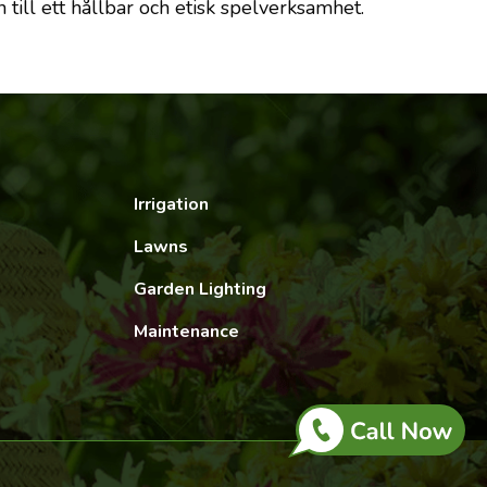
till ett hållbar och etisk spelverksamhet.
Irrigation
Lawns
Garden Lighting
Maintenance