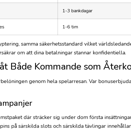
1-3 bankdagar
es
1-6 tim
tering, samma säkerhetsstandard vilket världsledande f
rsäkrar om att dina betalningar stannar konfidentiella.
n åt Både Kommande som Åter
elarbelöningen genom hela spelarresan. Var bonuserbju
ampanjer
omstpaket där sträcker sig under dom första insättninga
pins på särskilda slots och särskilda tävlingar innehålla