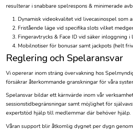
resulterar i snabbare spelrespons & minimerade avbrot
Dynamisk videokvalitet vid livecasinospel som a
Fristående läge vid specifika slots vilket medge
Fingeravtrycks & Face ID vid säker inloggning i
Mobilnotiser för bonusar samt jackpots (helt frivi
Reglering och Spelaransvar
Vi opererar inom sträng övervakning hos Spelmyndighe
försäkrar återkommande granskningar för våra system,
Spelansvar bildar ett kärnvärde inom vår verksamhe
sessionstidbegränsningar samt möjlighet för självavs
expertstöd hjälp till medlemmar där behöver hjälp.
Våran support blir åtkomlig dygnet per dygn genom li