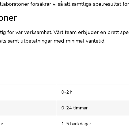
laboratorier försäkrar vi så att samtliga spelresultat fö
oner
iktig för vår verksamhet. Vårt team erbjuder en brett sp
sits samt utbetalningar med minimal väntetid.
0-2 h
0-24 timmar
ar
1-5 bankdagar