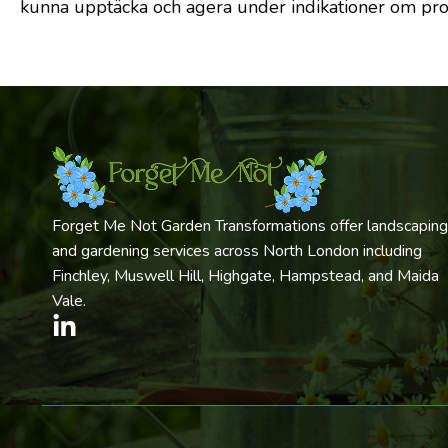
kunna upptäcka och agera under indikationer om probl
Forget Me Not Garden Transformations offer landscaping
and gardening services across North London including
Finchley, Muswell Hill, Highgate, Hampstead, and Maida
Vale.