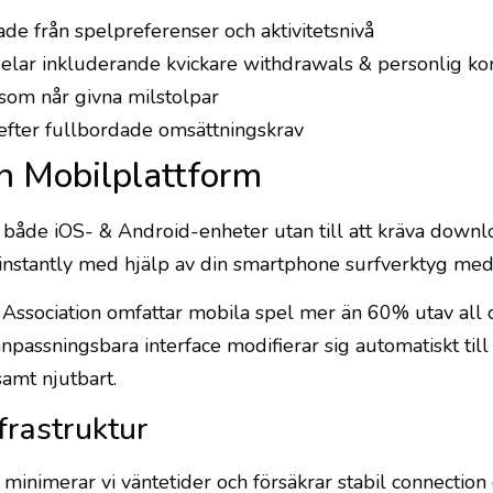
e från spelpreferenser och aktivitetsnivå
elar inkluderande kvickare withdrawals & personlig k
som når givna milstolpar
efter fullbordade omsättningskrav
n Mobilplattform
både iOS- & Android-enheter utan till att kräva downlo
k instantly med hjälp av din smartphone surfverktyg med
Association omfattar mobila spel mer än 60% utav all o
npassningsbara interface modifierar sig automatiskt til
samt njutbart.
nfrastruktur
inimerar vi väntetider och försäkrar stabil connection o