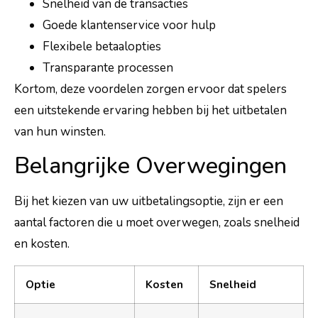
Snelheid van de transacties
Goede klantenservice voor hulp
Flexibele betaalopties
Transparante processen
Kortom, deze voordelen zorgen ervoor dat spelers
een uitstekende ervaring hebben bij het uitbetalen
van hun winsten.
Belangrijke Overwegingen
Bij het kiezen van uw uitbetalingsoptie, zijn er een
aantal factoren die u moet overwegen, zoals snelheid
en kosten.
Optie
Kosten
Snelheid