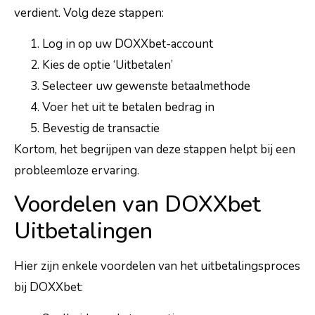
verdient. Volg deze stappen:
Log in op uw DOXXbet-account
Kies de optie ‘Uitbetalen’
Selecteer uw gewenste betaalmethode
Voer het uit te betalen bedrag in
Bevestig de transactie
Kortom, het begrijpen van deze stappen helpt bij een
probleemloze ervaring.
Voordelen van DOXXbet
Uitbetalingen
Hier zijn enkele voordelen van het uitbetalingsproces
bij DOXXbet: