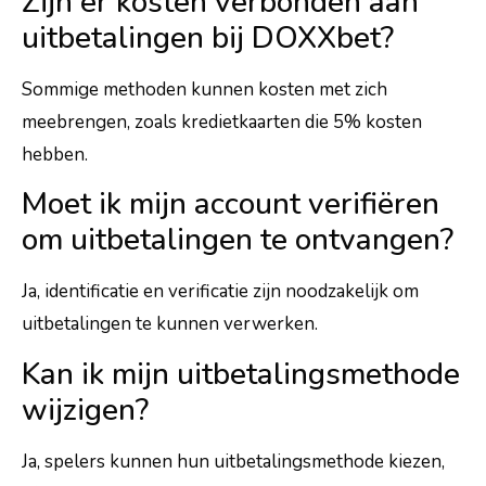
Zijn er kosten verbonden aan
uitbetalingen bij DOXXbet?
Sommige methoden kunnen kosten met zich
meebrengen, zoals kredietkaarten die 5% kosten
hebben.
Moet ik mijn account verifiëren
om uitbetalingen te ontvangen?
Ja, identificatie en verificatie zijn noodzakelijk om
uitbetalingen te kunnen verwerken.
Kan ik mijn uitbetalingsmethode
wijzigen?
Ja, spelers kunnen hun uitbetalingsmethode kiezen,