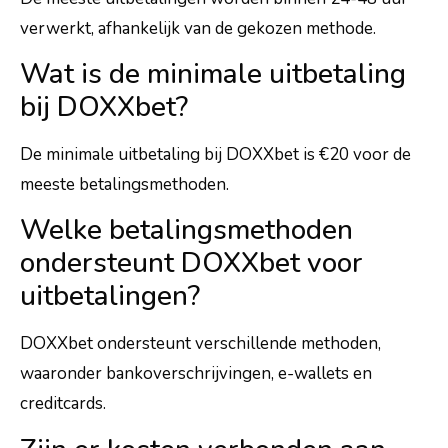
verwerkt, afhankelijk van de gekozen methode.
Wat is de minimale uitbetaling
bij DOXXbet?
De minimale uitbetaling bij DOXXbet is €20 voor de
meeste betalingsmethoden.
Welke betalingsmethoden
ondersteunt DOXXbet voor
uitbetalingen?
DOXXbet ondersteunt verschillende methoden,
waaronder bankoverschrijvingen, e-wallets en
creditcards.