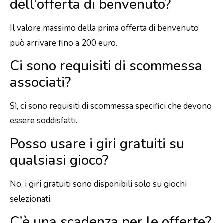
dell’offerta di benvenuto?
Il valore massimo della prima offerta di benvenuto
può arrivare fino a 200 euro.
Ci sono requisiti di scommessa
associati?
Sì, ci sono requisiti di scommessa specifici che devono
essere soddisfatti.
Posso usare i giri gratuiti su
qualsiasi gioco?
No, i giri gratuiti sono disponibili solo su giochi
selezionati.
C’è una scadenza per le offerte?