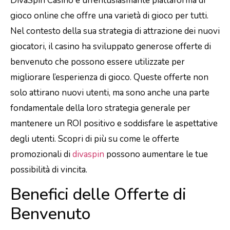
DivaSpin Casino è un’entusiasmante piattaforma di
gioco online che offre una varietà di gioco per tutti.
Nel contesto della sua strategia di attrazione dei nuovi
giocatori, il casino ha sviluppato generose offerte di
benvenuto che possono essere utilizzate per
migliorare l’esperienza di gioco. Queste offerte non
solo attirano nuovi utenti, ma sono anche una parte
fondamentale della loro strategia generale per
mantenere un ROI positivo e soddisfare le aspettative
degli utenti. Scopri di più su come le offerte
promozionali di
divaspin
possono aumentare le tue
possibilità di vincita.
Benefici delle Offerte di
Benvenuto