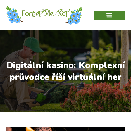
Digitální kasino: Komplexní
průvodce říší virtuální her