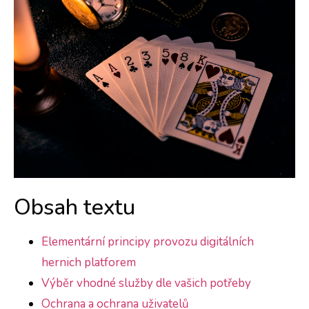
Obsah textu
Elementární principy provozu digitálních
hernich platforem
Výběr vhodné služby dle vašich potřeby
Ochrana a ochrana uživatelů