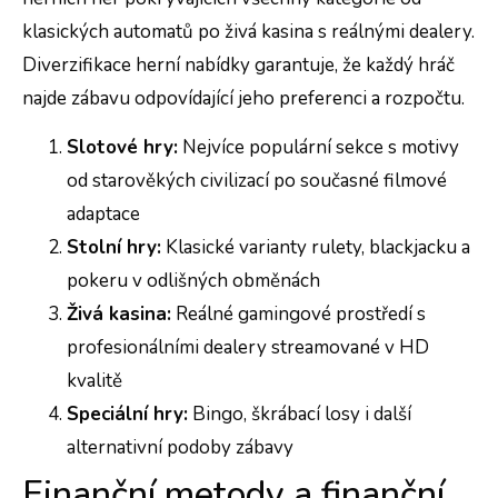
klasických automatů po živá kasina s reálnými dealery.
Diverzifikace herní nabídky garantuje, že každý hráč
najde zábavu odpovídající jeho preferenci a rozpočtu.
Slotové hry:
Nejvíce populární sekce s motivy
od starověkých civilizací po současné filmové
adaptace
Stolní hry:
Klasické varianty rulety, blackjacku a
pokeru v odlišných obměnách
Živá kasina:
Reálné gamingové prostředí s
profesionálními dealery streamované v HD
kvalitě
Speciální hry:
Bingo, škrábací losy i další
alternativní podoby zábavy
Finanční metody a finanční