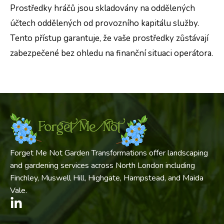
Prostředky hráčů jsou skladovány na oddělených
účtech oddělených od provozního kapitálu služby.
Tento přístup garantuje, že vaše prostředky zůstávají
zabezpečené bez ohledu na finanční situaci operátora.
Forget Me Not Garden Transformations offer landscaping
and gardening services across North London including
Finchley, Muswell Hill, Highgate, Hampstead, and Maida
Vale.