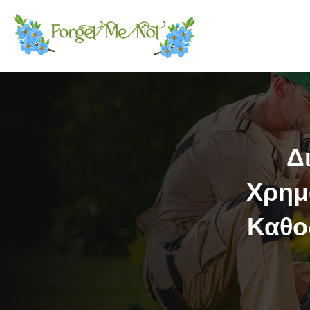
Δ
Χρημ
Καθο