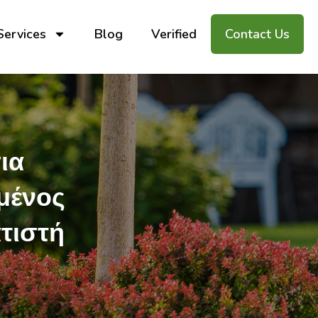
Services
Blog
Verified
Contact Us
ια
μένος
τιστή