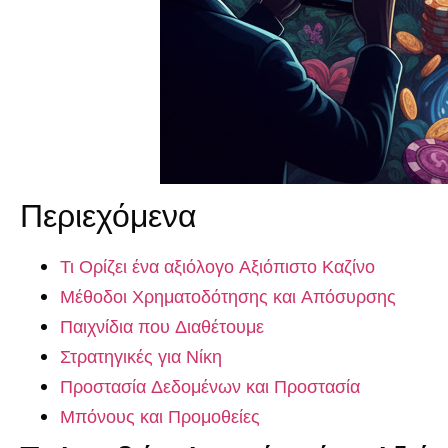
Περιεχόμενα
Τι Ορίζει ένα αξιόλογο Αξιόπιστο Καζίνο
Μέθοδοι Χρηματοδότησης και Απόσυρσης
Παιχνίδια που Διαθέτουμε
Στρατηγικές για Νίκη
Προστασία Δεδομένων και Προστασία
Μπόνους και Προμοθείες