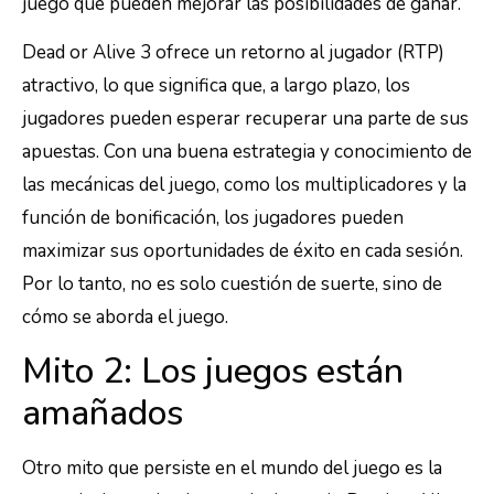
juego que pueden mejorar las posibilidades de ganar.
Dead or Alive 3 ofrece un retorno al jugador (RTP)
atractivo, lo que significa que, a largo plazo, los
jugadores pueden esperar recuperar una parte de sus
apuestas. Con una buena estrategia y conocimiento de
las mecánicas del juego, como los multiplicadores y la
función de bonificación, los jugadores pueden
maximizar sus oportunidades de éxito en cada sesión.
Por lo tanto, no es solo cuestión de suerte, sino de
cómo se aborda el juego.
Mito 2: Los juegos están
amañados
Otro mito que persiste en el mundo del juego es la