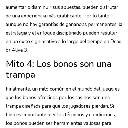
aumentar o disminuir sus apuestas, pueden disfrutar
de una experiencia más gratificante. Por lo tanto,
aunque no hay garantías de ganancias permanentes, la
estrategia y el enfoque disciplinado pueden resultar
en un éxito significativo a lo largo del tiempo en Dead
or Alive 3.
Mito 4: Los bonos son una
trampa
Finalmente, un mito común en el mundo del juego es
que los bonos ofrecidos por los casinos son una
trampa diseñada para que los jugadores pierdan. Si
bien es importante leer los términos y condiciones,
los bonos pueden ser herramientas valiosas para