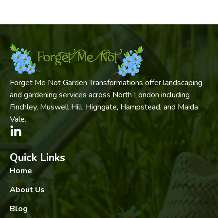
Forget Me Not Garden Transformations offer landscaping
and gardening services across North London including
Finchley, Muswell Hill, Highgate, Hampstead, and Maida
Vale.
Quick Links
Home
About Us
Blog