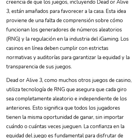
creencia de que los juegos, incluyendo Dead or Alive
3, están amañados para favorecer a la casa. Esta idea
proviene de una falta de comprensión sobre cómo
funcionan los generadores de números aleatorios
(RNG) y la regulación en la industria del iGaming. Los
casinos en línea deben cumplir con estrictas
normativas y auditorías para garantizar la equidad y la
transparencia de sus juegos.
Dead or Alive 3, como muchos otros juegos de casino,
utiliza tecnología de RNG que asegura que cada giro
sea completamente aleatorio e independiente de los
anteriores. Esto significa que todos los jugadores
tienen la misma oportunidad de ganar, sin importar
cuándo o cuántas veces jueguen. La confianza en la
equidad del juego es fundamental para disfrutar de