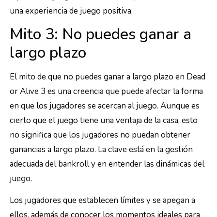
una experiencia de juego positiva.
Mito 3: No puedes ganar a
largo plazo
El mito de que no puedes ganar a largo plazo en Dead
or Alive 3 es una creencia que puede afectar la forma
en que los jugadores se acercan al juego. Aunque es
cierto que el juego tiene una ventaja de la casa, esto
no significa que los jugadores no puedan obtener
ganancias a largo plazo. La clave está en la gestión
adecuada del bankroll y en entender las dinámicas del
juego.
Los jugadores que establecen límites y se apegan a
ellos, además de conocer los momentos ideales para