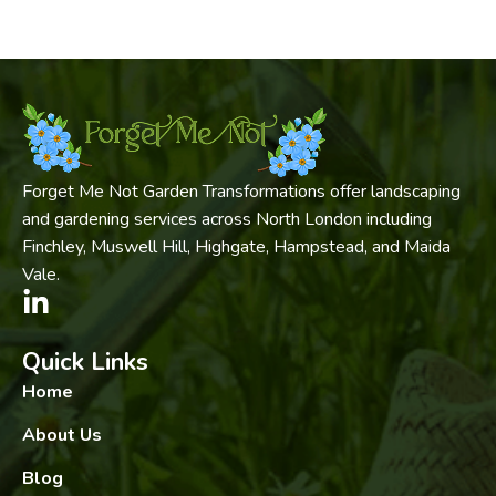
Forget Me Not Garden Transformations offer landscaping
and gardening services across North London including
Finchley, Muswell Hill, Highgate, Hampstead, and Maida
Vale.
Quick Links
Home
About Us
Blog