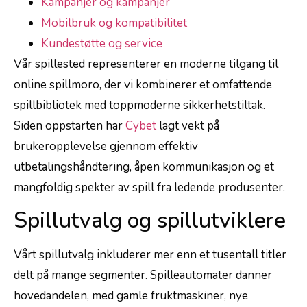
Kampanjer og kampanjer
Mobilbruk og kompatibilitet
Kundestøtte og service
Vår spillested representerer en moderne tilgang til
online spillmoro, der vi kombinerer et omfattende
spillbibliotek med toppmoderne sikkerhetstiltak.
Siden oppstarten har
Cybet
lagt vekt på
brukeropplevelse gjennom effektiv
utbetalingshåndtering, åpen kommunikasjon og et
mangfoldig spekter av spill fra ledende produsenter.
Spillutvalg og spillutviklere
Vårt spillutvalg inkluderer mer enn et tusentall titler
delt på mange segmenter. Spilleautomater danner
hovedandelen, med gamle fruktmaskiner, nye