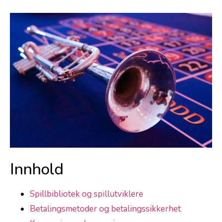
Innhold
Spillbibliotek og spillutviklere
Betalingsmetoder og betalingssikkerhet