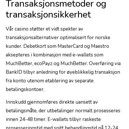
Transaksjonsmetoder og
transaksjonsikkerhet
Vår casino støtter et vidt spekter av
transaksjonsalternativer optimalisert for norske
kunder. Debetkort som MasterCard og Maestro
aksepteres i kombinasjon med e-wallets som
MuchBetter, ecoPayz og MuchBetter. Overføring via
BankID tilbyr anledning for øyeblikkelig transaksjon
fra konto utenom etablering av separate
betalingskontoer.
Innskudd gjennomføres direkte uansett av
betalingsmåte, der utbetalinger normalt prosesseres
innen 24-48 timer. E-wallets tilbyr raskeste
prosesseringstid med snitt behandlingstid på 12-24