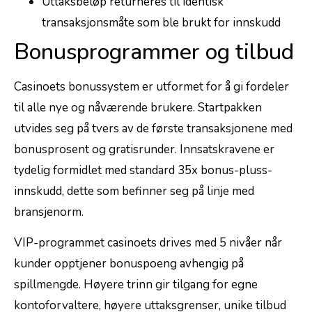
Uttaksbeløp returneres til identisk
transaksjonsmåte som ble brukt for innskudd
Bonusprogrammer og tilbud
Casinoets bonussystem er utformet for å gi fordeler
til alle nye og nåværende brukere. Startpakken
utvides seg på tvers av de første transaksjonene med
bonusprosent og gratisrunder. Innsatskravene er
tydelig formidlet med standard 35x bonus-pluss-
innskudd, dette som befinner seg på linje med
bransjenorm.
VIP-programmet casinoets drives med 5 nivåer når
kunder opptjener bonuspoeng avhengig på
spillmengde. Høyere trinn gir tilgang for egne
kontoforvaltere, høyere uttaksgrenser, unike tilbud