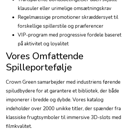
klausuler eller urimelige omsætningskrav
Regelmæssige promotioner skræddersyet til
forskellige spillerstile og præferencer
VIP-program med progressive fordele baseret
på aktivitet og loyalitet
Vores Omfattende
Spilleportefølje
Crown Green samarbejder med industriens førende
spiludbydere for at garantere et bibliotek, der både
imponerer i bredde og dybde. Vores katalog
indeholder over 2000 unikke titler, der spænder fra
klassiske frugtsymboler til immersive 3D-slots med
filmkvalitet.