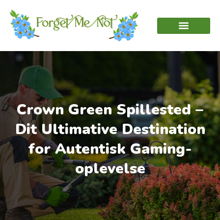
Crown Green Spillested –
Dit Ultimative Destination
for Autentisk Gaming-
oplevelse