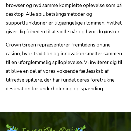
browser og nyd samme komplette oplevelse som på
desktop. Alle spil, betalingsmetoder og
supportfunktioner er tilgængelige i lommen, hvilket
giver dig friheden til at spille når og hvor du ønsker.
Crown Green repræsenterer fremtidens online
casino, hvor tradition og innovation smelter sammen
til en uforglemmelig spiloplevelse. Vi inviterer dig til
at blive en del af vores voksende fællesskab af
tilfredse spillere, der har fundet deres foretrukne
destination for underholdning og spænding.