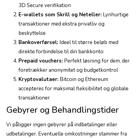
3D Secure verifikation
E-wallets som Skrill og Neteller:
Lynhurtige
transaktioner med ekstra privatliv og
beskyttelse
Bankoverførsel:
Ideel til større beløb med
direkte forbindelse til din bankkonto
Prepaid vouchers:
Perfekt løsning for dem, der
foretrækker anonymitet og budgetkontrol
Kryptovalutaer:
Bitcoin og Ethereum
accepteres for maksimal fleksibilitet og globale
transaktioner
Gebyrer og Behandlingstider
Vi påligger ingen gebyrer på indbetalinger eller
udbetalinger. Eventuelle omkostninger stammer fra