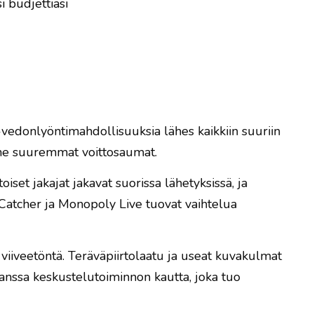
si budjettiasi
-vedonlyöntimahdollisuuksia lähes kaikkiin suuriin
mme suuremmat voittosaumat.
et jakajat jakavat suorissa lähetyksissä, ja
am Catcher ja Monopoly Live tuovat vaihtelua
viiveetöntä. Teräväpiirtolaatu ja useat kuvakulmat
anssa keskustelutoiminnon kautta, joka tuo