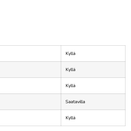
Kyllä
Kyllä
Kyllä
Saatavilla
Kyllä