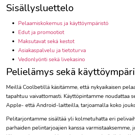
Sisällysluettelo
Pelaamiskokemus ja käyttöympäristö
Edut ja promootiot
Maksutavat sekä kestot
Asiakaspalvelu ja tietoturva
Vedonlyönti sekä livekasino
Pelielämys sekä käyttöympäri
Meillä Coolbetillä käsitämme, että nykyaikaisen pelaa
tapahtuu vaivattomasti. Käyttöpintamme noudattaa sel
Apple- että Android-laitteilla, tarjoamalla koko jouk
Pelitarjontamme sisältää yli kolmetuhatta eri peliva
parhaiden pelintarjoajien kanssa varmistaaksemme, 