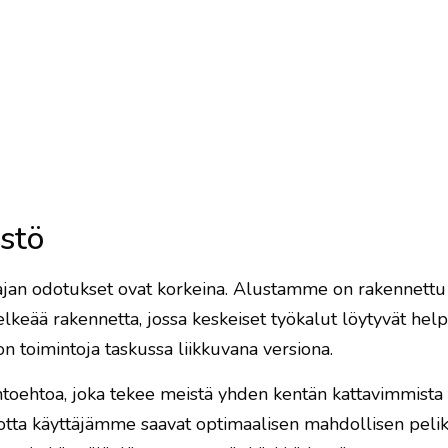
stö
jan odotukset ovat korkeina. Alustamme on rakennettu ni
keää rakennetta, jossa keskeiset työkalut löytyvät helpo
on toimintoja taskussa liikkuvana versiona.
ihtoehtoa, joka tekee meistä yhden kentän kattavimmista 
jotta käyttäjämme saavat optimaalisen mahdollisen pel