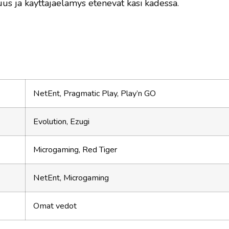
us ja käyttäjäelämys etenevät käsi kädessä.
NetEnt, Pragmatic Play, Play’n GO
Evolution, Ezugi
Microgaming, Red Tiger
NetEnt, Microgaming
Omat vedot