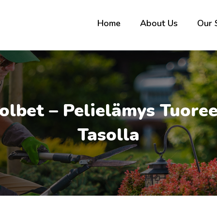
Home
About Us
Our 
olbet – Pelielämys Tuoree
Tasolla