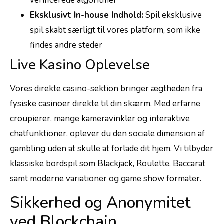
verificerede algoritmer
Eksklusivt In-house Indhold:
Spil eksklusive
spil skabt særligt til vores platform, som ikke
findes andre steder
Live Kasino Oplevelse
Vores direkte casino-sektion bringer ægtheden fra
fysiske casinoer direkte til din skærm. Med erfarne
croupierer, mange kameravinkler og interaktive
chatfunktioner, oplever du den sociale dimension af
gambling uden at skulle at forlade dit hjem. Vi tilbyder
klassiske bordspil som Blackjack, Roulette, Baccarat
samt moderne variationer og game show formater.
Sikkerhed og Anonymitet
ved Blockchain