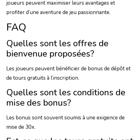
joueurs peuvent maximiser leurs avantages et
profiter d’une aventure de jeu passionnante.
FAQ
Quelles sont les offres de
bienvenue proposées?
Les joueurs peuvent bénéficier de bonus de dépôt et
de tours gratuits à l’inscription.
Quelles sont les conditions de
mise des bonus?
Les bonus sont souvent soumis à une exigence de
mise de 30x.