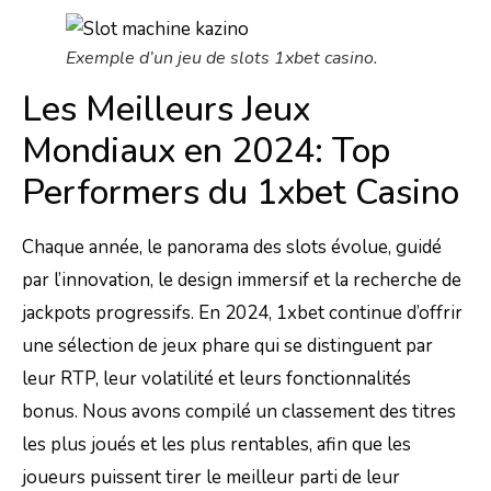
Exemple d’un jeu de slots 1xbet casino.
Les Meilleurs Jeux
Mondiaux en 2024: Top
Performers du 1xbet Casino
Chaque année, le panorama des slots évolue, guidé
par l’innovation, le design immersif et la recherche de
jackpots progressifs. En 2024, 1xbet continue d’offrir
une sélection de jeux phare qui se distinguent par
leur RTP, leur volatilité et leurs fonctionnalités
bonus. Nous avons compilé un classement des titres
les plus joués et les plus rentables, afin que les
joueurs puissent tirer le meilleur parti de leur