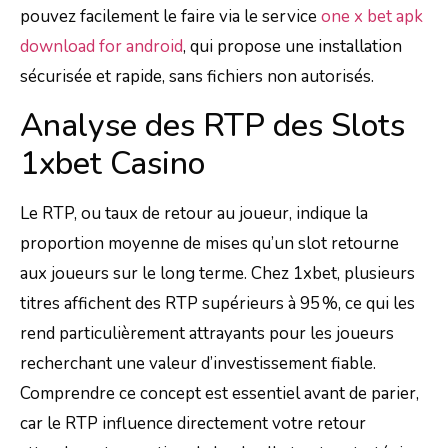
pouvez facilement le faire via le service
one x bet apk
download for android
, qui propose une installation
sécurisée et rapide, sans fichiers non autorisés.
Analyse des RTP des Slots
1xbet Casino
Le RTP, ou taux de retour au joueur, indique la
proportion moyenne de mises qu’un slot retourne
aux joueurs sur le long terme. Chez 1xbet, plusieurs
titres affichent des RTP supérieurs à 95 %, ce qui les
rend particulièrement attrayants pour les joueurs
recherchant une valeur d’investissement fiable.
Comprendre ce concept est essentiel avant de parier,
car le RTP influence directement votre retour