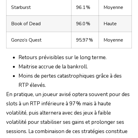
Starburst
96.1 %
Moyenne
Book of Dead
96.0 %
Haute
Gonzo’s Quest
95.97 %
Moyenne
Retours prévisibles sur le long terme.
Maitrise accrue de la bankroll.
Moins de pertes catastrophiques grâce à des
RTP élevés.
En pratique, un joueur avisé optera souvent pour des
slots à un RTP inférieure à 97 % mais à haute
volatilité, puis alternera avec des jeux à faible
volatilité pour stabiliser ses gains et prolonger ses
sessions. La combinaison de ces stratégies constitue