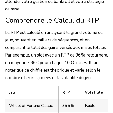
attendu, votre gestion de bankroll et votre stratégie
de mise.
Comprendre le Calcul du RTP
Le RTP est calculé en analysant le grand volume de
jeux, souvent en milliers de séquences, et en
comparant le total des gains versés aux mises totales.
Par exemple, un slot avec un RTP de 96 % retournera,
en moyenne, 96 € pour chaque 100 € misés. Il faut
noter que ce chiffre est théorique et varie selon le
nombre d’heures jouées et la volatilité du jeu.
Jeu
RTP
Volatilité
Wheel of Fortune Classic
95.5 %
Faible