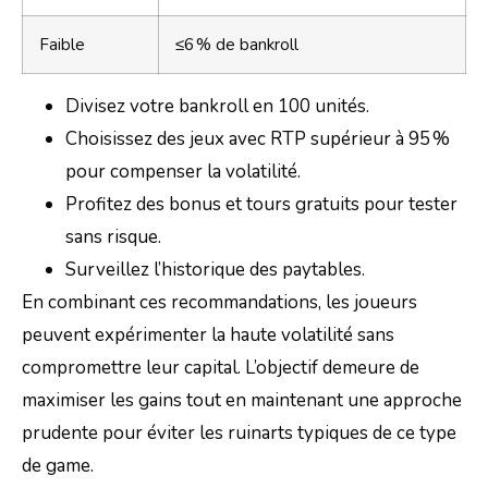
Faible
≤6 % de bankroll
Divisez votre bankroll en 100 unités.
Choisissez des jeux avec RTP supérieur à 95 %
pour compenser la volatilité.
Profitez des bonus et tours gratuits pour tester
sans risque.
Surveillez l’historique des paytables.
En combinant ces recommandations, les joueurs
peuvent expérimenter la haute volatilité sans
compromettre leur capital. L’objectif demeure de
maximiser les gains tout en maintenant une approche
prudente pour éviter les ruinarts typiques de ce type
de game.