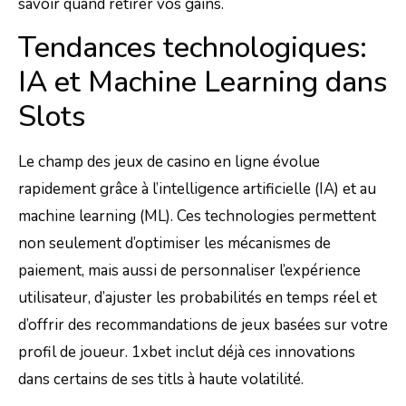
savoir quand retirer vos gains.
Tendances technologiques:
IA et Machine Learning dans
Slots
Le champ des jeux de casino en ligne évolue
rapidement grâce à l’intelligence artificielle (IA) et au
machine learning (ML). Ces technologies permettent
non seulement d’optimiser les mécanismes de
paiement, mais aussi de personnaliser l’expérience
utilisateur, d’ajuster les probabilités en temps réel et
d’offrir des recommandations de jeux basées sur votre
profil de joueur. 1xbet inclut déjà ces innovations
dans certains de ses titls à haute volatilité.