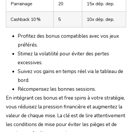
Parrainage
20
15x dép. dep.
Cashback 10 %
5
10x dép. dep.
Profitez des bonus compatibles avec vos jeux
préférés.
Stimez la volatilité pour éviter des pertes
excessives.
Suivez vos gains en temps réel via le tableau de
bord.
Récompensez les bonnes sessions.
En intégrant ces bonus et free spins à votre stratégie,
vous réduisez la pression financière et augmentez la
valeur de chaque mise. La clé est de lire attentivement
les conditions de mise pour éviter les pièges et de