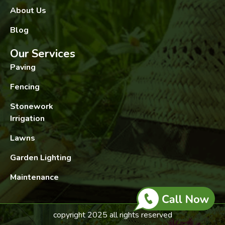
About Us
Blog
Our Services
Paving
Fencing
Stonework
Irrigation
Lawns
Garden Lighting
Maintenance
copyright 2025 all rights reserved