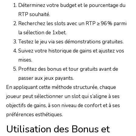
Déterminez votre budget et le pourcentage du
RTP souhaité.
Recherchez les slots avec un RTP ≥ 96 % parmi
la sélection de 1xbet.
Testez le jeu via ses démonstrations gratuites.
Suivez votre historique de gains et ajustez vos
mises.
Profitez des bonus et tour gratuits avant de
passer aux jeux payants.
En appliquant cette méthode structurée, chaque
joueur peut sélectionner un slot qui s’aligne à ses
objectifs de gains, à son niveau de confort et à ses
préférences esthétiques.
Utilisation des Bonus et