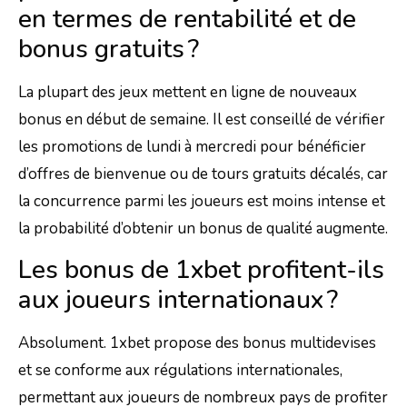
en termes de rentabilité et de
bonus gratuits ?
La plupart des jeux mettent en ligne de nouveaux
bonus en début de semaine. Il est conseillé de vérifier
les promotions de lundi à mercredi pour bénéficier
d’offres de bienvenue ou de tours gratuits décalés, car
la concurrence parmi les joueurs est moins intense et
la probabilité d’obtenir un bonus de qualité augmente.
Les bonus de 1xbet profitent-ils
aux joueurs internationaux ?
Absolument. 1xbet propose des bonus multidevises
et se conforme aux régulations internationales,
permettant aux joueurs de nombreux pays de profiter