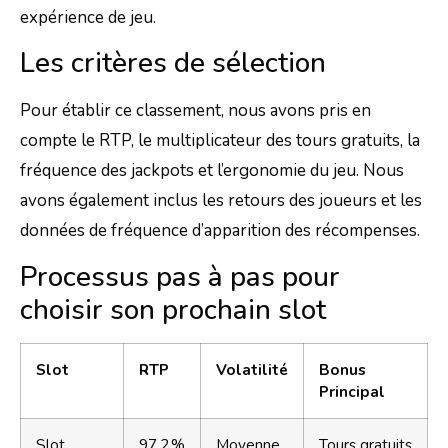
expérience de jeu.
Les critères de sélection
Pour établir ce classement, nous avons pris en
compte le RTP, le multiplicateur des tours gratuits, la
fréquence des jackpots et l’ergonomie du jeu. Nous
avons également inclus les retours des joueurs et les
données de fréquence d’apparition des récompenses.
Processus pas à pas pour
choisir son prochain slot
Slot
RTP
Volatilité
Bonus
Principal
Slot
97.2 %
Moyenne
Tours gratuits