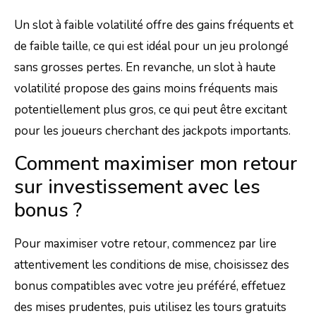
Un slot à faible volatilité offre des gains fréquents et
de faible taille, ce qui est idéal pour un jeu prolongé
sans grosses pertes. En revanche, un slot à haute
volatilité propose des gains moins fréquents mais
potentiellement plus gros, ce qui peut être excitant
pour les joueurs cherchant des jackpots importants.
Comment maximiser mon retour
sur investissement avec les
bonus ?
Pour maximiser votre retour, commencez par lire
attentivement les conditions de mise, choisissez des
bonus compatibles avec votre jeu préféré, effetuez
des mises prudentes, puis utilisez les tours gratuits