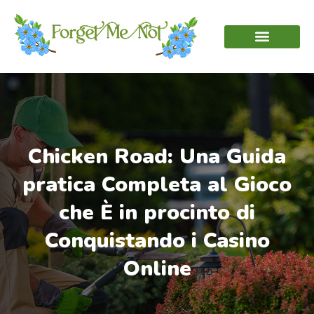
Chicken Road: Una Guida
pratica Completa al Gioco
che È in procinto di
Conquistando i Casino
Online