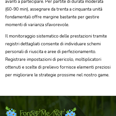
avanti a partecipare. Per partite di durata moderata
(60-90 min), assegnare da trenta a cinquanta unità
fondamentali offre margine bastante per gestire
momenti di varianza sfavorevole.
Il monitoraggio sistematico delle prestazioni tramite
registri dettagliati consente di individuare schemi
personali di riuscita e aree di perfezionamento.
Registrare impostazioni di pericolo, moltiplicatori
ottenuti e scelte di prelievo fornisce elementi preziosi
per migliorare le strategie prossime nel nostro game.