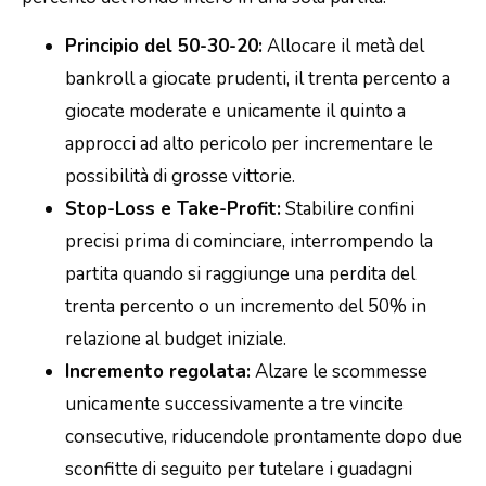
Principio del 50-30-20:
Allocare il metà del
bankroll a giocate prudenti, il trenta percento a
giocate moderate e unicamente il quinto a
approcci ad alto pericolo per incrementare le
possibilità di grosse vittorie.
Stop-Loss e Take-Profit:
Stabilire confini
precisi prima di cominciare, interrompendo la
partita quando si raggiunge una perdita del
trenta percento o un incremento del 50% in
relazione al budget iniziale.
Incremento regolata:
Alzare le scommesse
unicamente successivamente a tre vincite
consecutive, riducendole prontamente dopo due
sconfitte di seguito per tutelare i guadagni