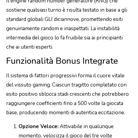
Il engine random number generatore (RNG) che
sostiene qualsiasi turno è risulta testato in base a gli
standard globali GLI diciannove, promettendo esiti
genuinamente random e inaspettati. La instabilità
intermedia del gioco lo fa fruibile sia ai principianti
che ai utenti esperti.
Funzionalità Bonus Integrate
Il sistema di fattori progressivi forma il cuore vitale
del vissuto gaming. Ciascun tragitto completato con
esito positivo sblocca stadi crescenti che potrebbero
raggiungere coefficienti fino a 500 volte la giocata
base, producendo momenti di autentica eccitazione.
Opzione Veloce:
Attivabile in qualunque
momento, velocizza il gioco del tre volte