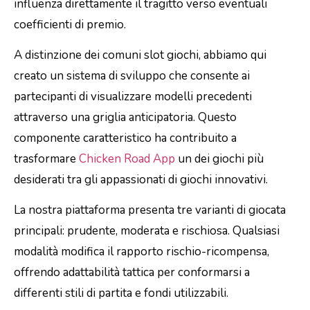
influenza direttamente il tragitto verso eventuali
coefficienti di premio.
A distinzione dei comuni slot giochi, abbiamo qui
creato un sistema di sviluppo che consente ai
partecipanti di visualizzare modelli precedenti
attraverso una griglia anticipatoria. Questo
componente caratteristico ha contribuito a
trasformare
Chicken Road App
un dei giochi più
desiderati tra gli appassionati di giochi innovativi.
La nostra piattaforma presenta tre varianti di giocata
principali: prudente, moderata e rischiosa. Qualsiasi
modalità modifica il rapporto rischio-ricompensa,
offrendo adattabilità tattica per conformarsi a
differenti stili di partita e fondi utilizzabili.