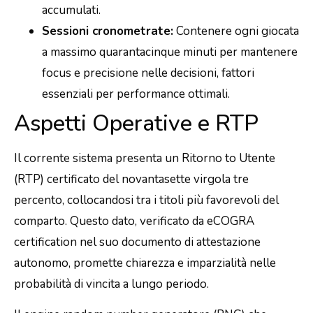
accumulati.
Sessioni cronometrate:
Contenere ogni giocata
a massimo quarantacinque minuti per mantenere
focus e precisione nelle decisioni, fattori
essenziali per performance ottimali.
Aspetti Operative e RTP
Il corrente sistema presenta un Ritorno to Utente
(RTP) certificato del novantasette virgola tre
percento, collocandosi tra i titoli più favorevoli del
comparto. Questo dato, verificato da eCOGRA
certification nel suo documento di attestazione
autonomo, promette chiarezza e imparzialità nelle
probabilità di vincita a lungo periodo.