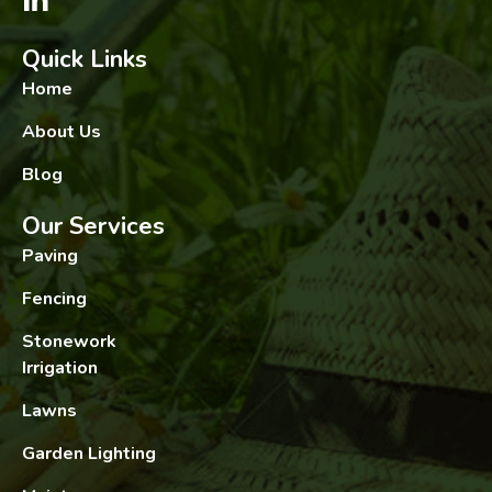
Quick Links
Home
About Us
Blog
Our Services
Paving
Fencing
Stonework
Irrigation
Lawns
Garden Lighting