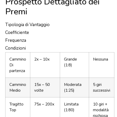
Prospetto Dettagliato dei
Premi
Tipologia di Vantaggio
Coefficiente
Frequenza
Condizioni
Cammino
2x – 10x
Grande
Nessuna
Di
(1:8)
partenza
Cammino
15x – 50
Moderata
5 giri
Medio
volte
(1:25)
successivi
Tragitto
75x – 200x
Limitata
10 giri +
Top
(1:80)
modalità
rischiosa