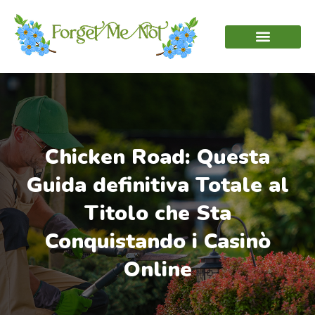
Chicken Road: Questa
Guida definitiva Totale al
Titolo che Sta
Conquistando i Casinò
Online