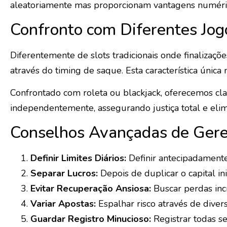
aleatoriamente mas proporcionam vantagens numéric
Confronto com Diferentes Jog
Diferentemente de slots tradicionais onde finalizaçõe
através do timing de saque. Esta característica únic
Confrontado com roleta ou blackjack, oferecemos cla
independentemente, assegurando justiça total e eli
Conselhos Avançadas de Gere
Definir Limites Diários:
Definir antecipadamente
Separar Lucros:
Depois de duplicar o capital i
Evitar Recuperação Ansiosa:
Buscar perdas inc
Variar Apostas:
Espalhar risco através de dive
Guardar Registro Minucioso:
Registrar todas s