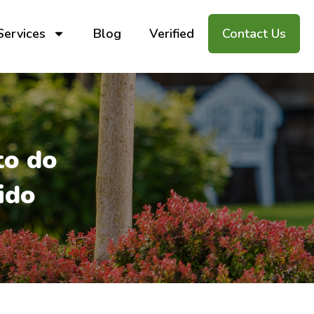
Services
Blog
Verified
Contact Us
to do
ido