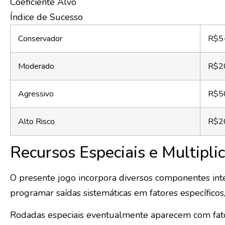
Coeficiente Alvo
Índice de Sucesso
Conservador
R$5
Moderado
R$2
Agressivo
R$5
Alto Risco
R$2
Recursos Especiais e Multipli
O presente jogo incorpora diversos componentes inte
programar saídas sistemáticas em fatores específico
Rodadas especiais eventualmente aparecem com fator