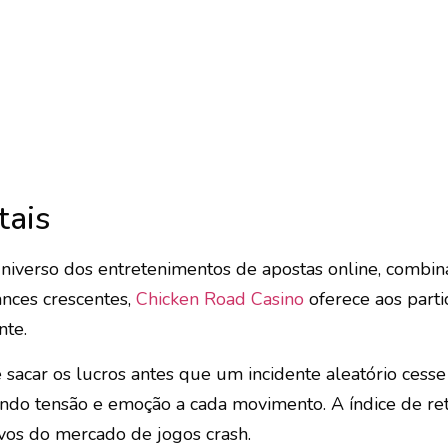
tais
 universo dos entretenimentos de apostas online, combi
nces crescentes,
Chicken Road Casino
oferece aos parti
nte.
de sacar os lucros antes que um incidente aleatório ce
ndo tensão e emoção a cada movimento. A índice de ret
vos do mercado de jogos crash.