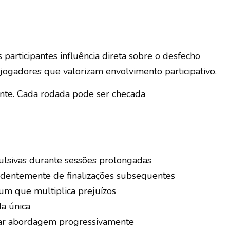
 participantes influência direta sobre o desfecho
 jogadores que valorizam envolvimento participativo.
ente. Cada rodada pode ser checada
pulsivas durante sessões prolongadas
pendentemente de finalizações subsequentes
m que multiplica prejuízos
da única
orar abordagem progressivamente