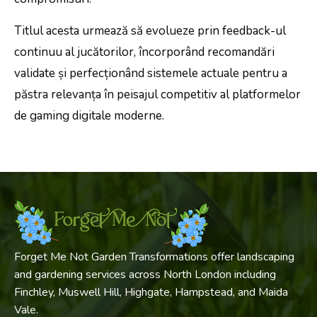
Titlul acesta urmează să evolueze prin feedback-ul
continuu al jucătorilor, încorporând recomandări
validate și perfecționând sistemele actuale pentru a
păstra relevanța în peisajul competitiv al platformelor
de gaming digitale moderne.
Forget Me Not Garden Transformations offer landscaping
and gardening services across North London including
Finchley, Muswell Hill, Highgate, Hampstead, and Maida
Vale.