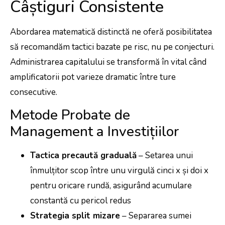
Câștiguri Consistente
Abordarea matematică distinctă ne oferă posibilitatea
să recomandăm tactici bazate pe risc, nu pe conjecturi.
Administrarea capitalului se transformă în vital când
amplificatorii pot varieze dramatic între ture
consecutive.
Metode Probate de
Management a Investițiilor
Tactica precaută graduală
– Setarea unui
înmulțitor scop între unu virgulă cinci x și doi x
pentru oricare rundă, asigurând acumulare
constantă cu pericol redus
Strategia split mizare
– Separarea sumei