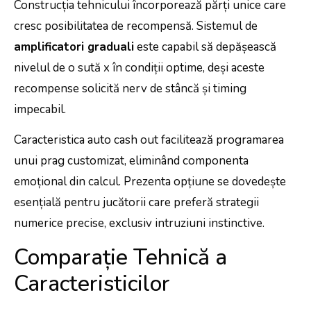
Construcția tehnicului încorporează părți unice care
cresc posibilitatea de recompensă. Sistemul de
amplificatori graduali
este capabil să depășească
nivelul de o sută x în condiții optime, deși aceste
recompense solicită nerv de stâncă și timing
impecabil.
Caracteristica auto cash out facilitează programarea
unui prag customizat, eliminând componenta
emoțional din calcul. Prezenta opțiune se dovedește
esențială pentru jucătorii care preferă strategii
numerice precise, exclusiv intruziuni instinctive.
Comparație Tehnică a
Caracteristicilor