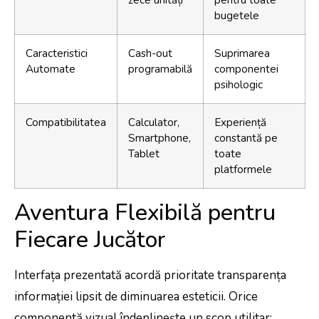
bugetele
Caracteristici
Cash-out
Suprimarea
Automate
programabilă
componentei
psihologic
Compatibilitatea
Calculator,
Experiență
Smartphone,
constantă pe
Tablet
toate
platformele
Aventura Flexibilă pentru
Fiecare Jucător
Interfața prezentată acordă prioritate transparența
informației lipsit de diminuarea esteticii. Orice
componentă vizual îndeplinește un scop utilitar: